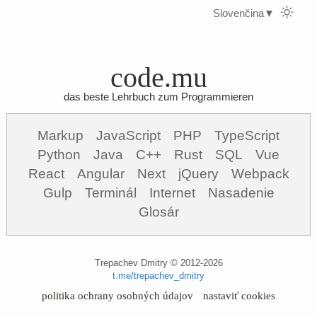
Slovenčina
▼
code.mu
das beste Lehrbuch zum Programmieren
Markup
JavaScript
PHP
TypeScript
Python
Java
C++
Rust
SQL
Vue
React
Angular
Next
jQuery
Webpack
Gulp
Terminál
Internet
Nasadenie
Glosár
Trepachev Dmitry © 2012-2026
t.me/trepachev_dmitry
politika ochrany osobných údajov
nastaviť cookies