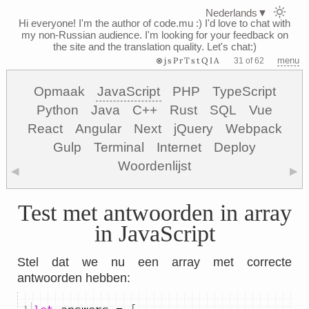
Nederlands
▼
Hi everyone! I'm the author of code.mu :)
I'd love to chat with
my non-Russian audience. I'm looking for your feedback on
the site and the translation quality. Let's chat:)
⊗jsPrTstQIA
menu
31 of 62
Opmaak
JavaScript
PHP
TypeScript
Python
Java
C++
Rust
SQL
Vue
React
Angular
Next
jQuery
Webpack
Gulp
Terminal
Internet
Deploy
Woordenlijst
◀
▶
Test met antwoorden in array
in JavaScript
Stel dat we nu een array met correcte
antwoorden hebben: