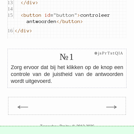
</div>
<button
id
=
"
button
"
>
controleer 
antwoorden
</button>
</div>
⊗jsPrTstQIA
№1
Zorg ervoor dat bij het klikken op de knop een
controle van de juistheid van de antwoorden
wordt uitgevoerd.
←
→
Trepachev Dmitry © 2012-2026
t.me/trepachev_dmitry