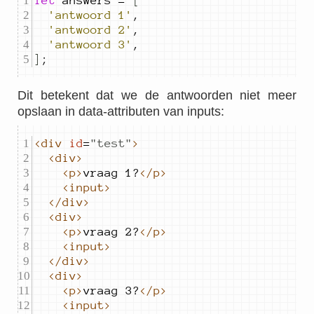
let
answers
=
[
'antwoord 1'
,
'antwoord 2'
,
'antwoord 3'
,
]
;
Dit betekent dat we de antwoorden niet meer
opslaan in data-attributen van inputs:
<div
id
=
"
test
"
>
<div>
<p>
vraag 1?
</p>
<input>
</div>
<div>
<p>
vraag 2?
</p>
<input>
</div>
<div>
<p>
vraag 3?
</p>
<input>