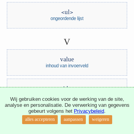
ul
ongeordende lijst
V
value
inhoud van invoerveld
video
videospeler
Wij gebruiken cookies voor de werking van de site,
analyse en personalisatie. De verwerking van gegevens
gebeurt volgens het
Privacybeleid
.
var
↑
alles accepteren
aanpassen
weigeren
variabele