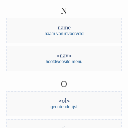
N
name
naam van invoerveld
nav
hoofdwebsite-menu
O
ol
geordende lijst