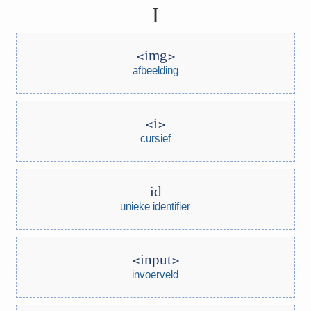
I
img
afbeelding
i
cursief
id
unieke identifier
input
invoerveld