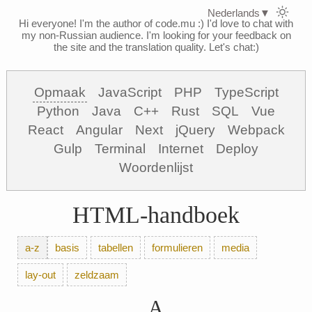
Nederlands
▼
Hi everyone! I'm the author of code.mu :)
I'd love to chat with
my non-Russian audience. I'm looking for your feedback on
the site and the translation quality. Let's chat:)
Opmaak
JavaScript
PHP
TypeScript
Python
Java
C++
Rust
SQL
Vue
React
Angular
Next
jQuery
Webpack
Gulp
Terminal
Internet
Deploy
Woordenlijst
HTML-handboek
a-z
basis
tabellen
formulieren
media
lay-out
zeldzaam
A