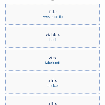
title
zwevende tip
table
tabel
tr
tabellenrij
td
tabelcel
th