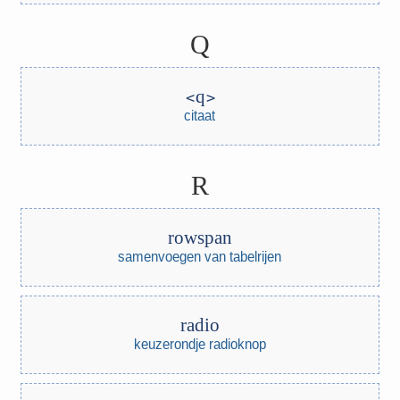
Q
q
citaat
R
rowspan
samenvoegen van tabelrijen
radio
keuzerondje radioknop