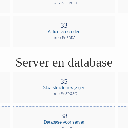
jsrxPmRDMDO
Action verzenden
jsrxPmRDDA
Server en database
Staatstructuur wijzigen
jsrxPmSDSSC
Database voor server