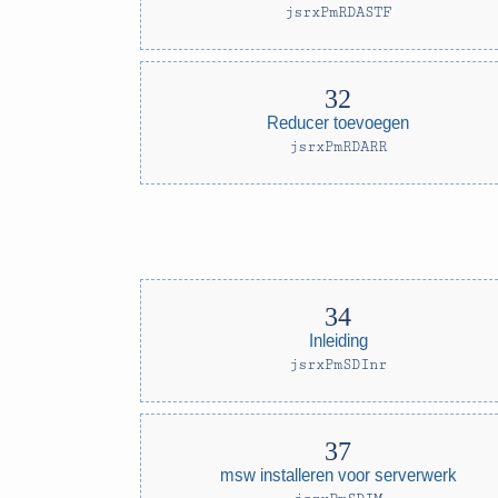
jsrxPmRDASTF
Reducer toevoegen
jsrxPmRDARR
Inleiding
jsrxPmSDInr
msw installeren voor serverwerk