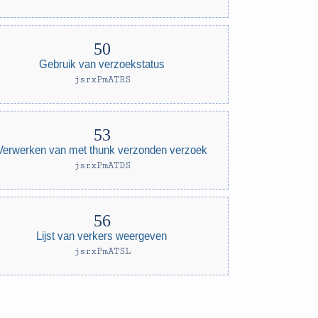
Gebruik van verzoekstatus
jsrxPmATRS
Verwerken van met thunk verzonden verzoek
jsrxPmATDS
Lijst van verkers weergeven
jsrxPmATSL