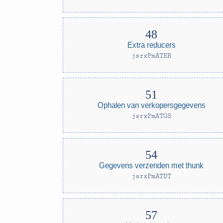
Extra reducers
jsrxPmATER
Ophalen van verkopersgegevens
jsrxPmATGS
Gegevens verzenden met thunk
jsrxPmATDT