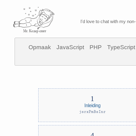
I'd love to chat with my non-
Opmaak
JavaScript
PHP
TypeScript
Inleiding
jsrxPmBsInr