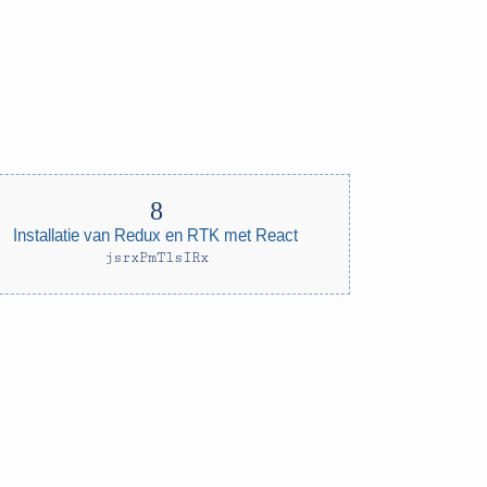
Installatie van Redux en RTK met React
jsrxPmTlsIRx