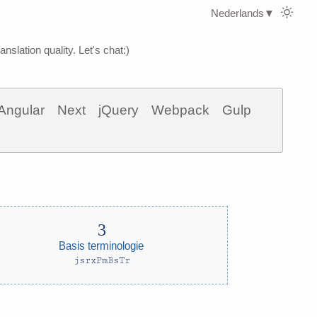
Nederlands
▼
nslation quality. Let's chat:)
Angular
Next
jQuery
Webpack
Gulp
Basis terminologie
jsrxPmBsTr