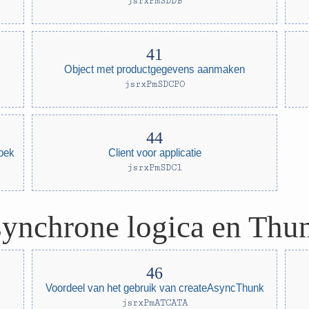
jsrxPmSDDB
Object met productgegevens aanmaken
jsrxPmSDCPO
oek
Client voor applicatie
jsrxPmSDCl
ynchrone logica en Thu
Voordeel van het gebruik van createAsyncThunk
jsrxPmATCATA