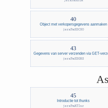
jsrxPmSDIM
Object met verkopersgegevens aanmaken
jsrxPmSDCSO
Gegevens van server verzenden via GET-verz
jsrxPmSDGRS
As
Introductie tot thunks
jsrxPmATInr