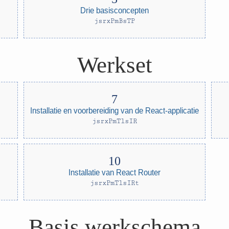
Drie basisconcepten
jsrxPmBsTP
Werkset
Installatie en voorbereiding van de React-applicatie
jsrxPmTlsIR
Installatie van React Router
jsrxPmTlsIRt
Basis werkschema