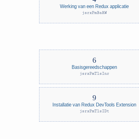
Werking van een Redux applicatie
jsrxPmBsAW
Basisgereedschappen
jsrxPmTlsInr
Installatie van Redux DevTools Extension
jsrxPmTlsIDt