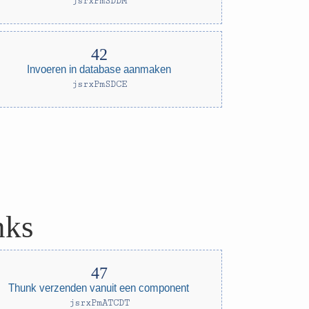
jsrxPmSDDM
Invoeren in database aanmaken
jsrxPmSDCE
nks
Thunk verzenden vanuit een component
jsrxPmATCDT