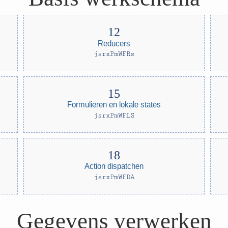
Reducers
jsrxPmWFRs
Formulieren en lokale states
jsrxPmWFLS
Action dispatchen
jsrxPmWFDA
Gegevens verwerken