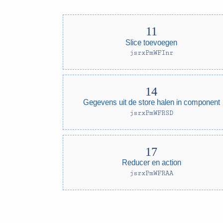
Slice toevoegen
jsrxPmWFInr
Gegevens uit de store halen in component
jsrxPmWFRSD
Reducer en action
jsrxPmWFRAA