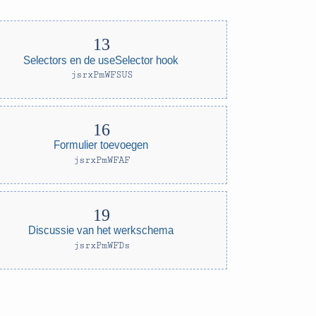
Selectors en de useSelector hook
jsrxPmWFSUS
Formulier toevoegen
jsrxPmWFAF
Discussie van het werkschema
jsrxPmWFDs