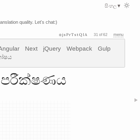
සිංහල
▼
nslation quality. Let's chat:)
⊗jsPrTstQIA
menu
31 of 62
Angular
Next
jQuery
Webpack
Gulp
කෝෂය
ිත පරීක්ෂණය
▶