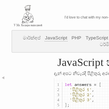
I'd love to chat with my non-
මාර්ක්අප්
JavaScript
PHP
TypeScript
ටර්ම
JavaScript
දැන් අපට නිවැරදි පිළිතුරු අර
◀
let
answers
=
[
'පිළිතුර 1'
,
'පිළිතුර 2'
,
'පිළිතුර 3'
,
]
;