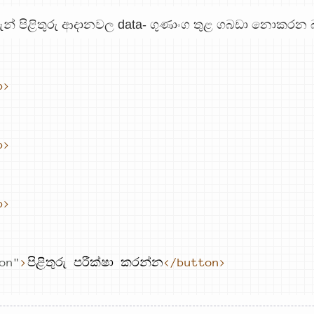
දැන් පිළිතුරු ආදානවල data- ගුණාංග තුළ ගබඩා නොකරන 
p>
p>
p>
on
"
>
පිළිතුරු 
පරීක්ෂා 
කරන්න
</button>