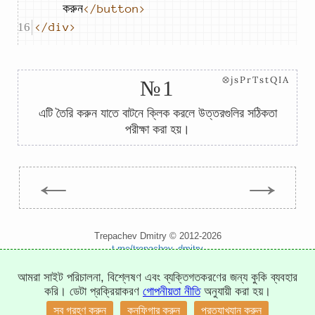
করুন
</button>
</div>
⊗jsPrTstQIA
№1
এটি তৈরি করুন যাতে বাটনে ক্লিক করলে উত্তরগুলির সঠিকতা
পরীক্ষা করা হয়।
←
→
Trepachev Dmitry © 2012-2026
t.me/trepachev_dmitry
গোপনীয়তা নীতি
কুকিজ কনফিগার করুন
আমরা সাইট পরিচালনা, বিশ্লেষণ এবং ব্যক্তিগতকরণের জন্য কুকি ব্যবহার
করি। ডেটা প্রক্রিয়াকরণ
গোপনীয়তা নীতি
অনুযায়ী করা হয়।
সব গ্রহণ করুন
কনফিগার করুন
প্রত্যাখ্যান করুন