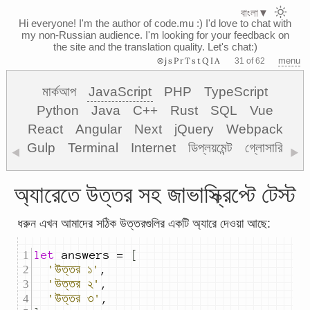
বাংলা
▼
Hi everyone! I'm the author of code.mu :)
I'd love to chat with
my non-Russian audience. I'm looking for your feedback on
the site and the translation quality. Let's chat:)
⊗jsPrTstQIA
menu
31 of 62
মার্কআপ
JavaScript
PHP
TypeScript
Python
Java
C++
Rust
SQL
Vue
React
Angular
Next
jQuery
Webpack
Gulp
Terminal
Internet
ডিপ্লয়মেন্ট
গ্লোসারি
◀
▶
অ্যারেতে উত্তর সহ জাভাস্ক্রিপ্টে টেস্ট
ধরুন এখন আমাদের সঠিক উত্তরগুলির একটি অ্যারে দেওয়া আছে:
let
answers
=
[
'উত্তর ১'
,
'উত্তর ২'
,
'উত্তর ৩'
,