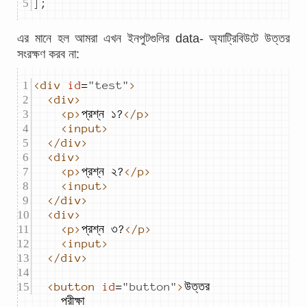
]
;
এর মানে হল আমরা এখন ইনপুটগুলির data- অ্যাট্রিবিউটে উত্তর
সংরক্ষণ করব না:
<div
id
=
"
test
"
>
<div>
<p>
প্রশ্ন ১?
</p>
<input>
</div>
<div>
<p>
প্রশ্ন ২?
</p>
<input>
</div>
<div>
<p>
প্রশ্ন ৩?
</p>
<input>
</div>
<button
id
=
"
button
"
>
উত্তর 
পরীক্ষা 