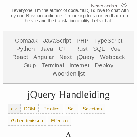
Nederlands
▼
Hi everyone! I'm the author of code.mu :)
I'd love to chat with
my non-Russian audience. I'm looking for your feedback on
the site and the translation quality. Let's chat:)
Opmaak
JavaScript
PHP
TypeScript
Python
Java
C++
Rust
SQL
Vue
React
Angular
Next
jQuery
Webpack
Gulp
Terminal
Internet
Deploy
Woordenlijst
jQuery Handleiding
a-z
DOM
Relaties
Set
Selectors
Gebeurtenissen
Effecten
A