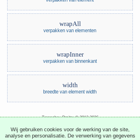
wrapAll
verpakken van elementen
wrapInner
verpakken van binnenkant
width
breedte van element width
Trepachev Dmitry © 2012-2026
t.me/trepachev_dmitry
Wij gebruiken cookies voor de werking van de site,
privacybeleid
cookies instellen
analyse en personalisatie. De verwerking van gegevens