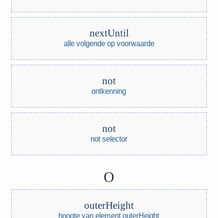
nextUntil
alle volgende op voorwaarde
not
ontkenning
not
not selector
O
outerHeight
hoogte van element outerHeight