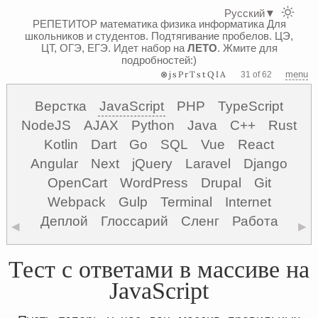
Русский
▼
РЕПЕТИТОР математика физика информатика
Для
школьников и студентов. Подтягивание пробелов. ЦЭ,
ЦТ, ОГЭ, ЕГЭ.
Идет набор на
ЛЕТО
. Жмите для
подробностей:)
⊗jsPrTstQIA
menu
31 of 62
Верстка
JavaScript
PHP
TypeScript
NodeJS
AJAX
Python
Java
C++
Rust
Kotlin
Dart
Go
SQL
Vue
React
Angular
Next
jQuery
Laravel
Django
OpenCart
WordPress
Drupal
Git
Webpack
Gulp
Terminal
Internet
Деплой
Глоссарий
Сленг
Работа
◀
▶
Тест с ответами в массиве на
JavaScript