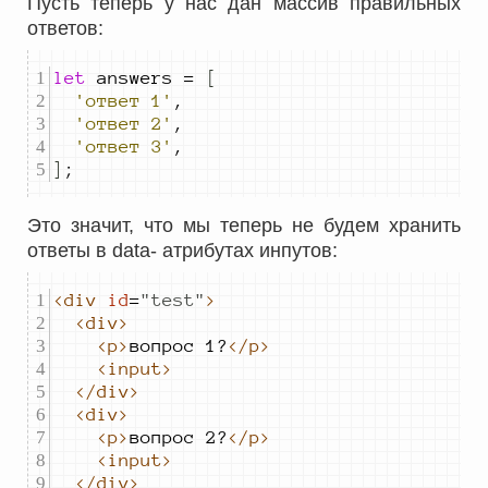
Пусть теперь у нас дан массив правильных
ответов:
let
answers
=
[
'ответ 1'
,
'ответ 2'
,
'ответ 3'
,
]
;
Это значит, что мы теперь не будем хранить
ответы в data- атрибутах инпутов:
<div
id
=
"
test
"
>
<div>
<p>
вопрос 1?
</p>
<input>
</div>
<div>
<p>
вопрос 2?
</p>
<input>
</div>