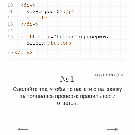
<div>
<p>
вопрос 3?
</p>
<input>
</div>
<button
id
=
"
button
"
>
проверить 
ответы
</button>
</div>
⊗jsPrTstQIA
№1
Сделайте так, чтобы по нажатию на кнопку
выполнилась проверка правильности
ответов.
←
→