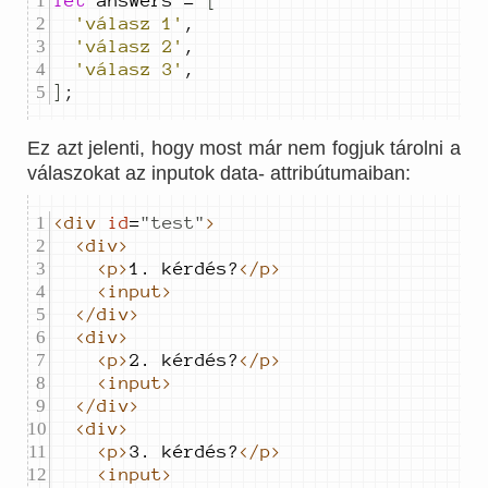
let
answers
=
[
'válasz 1'
,
'válasz 2'
,
'válasz 3'
,
]
;
Ez azt jelenti, hogy most már nem fogjuk tárolni a
válaszokat az inputok data- attribútumaiban:
<div
id
=
"
test
"
>
<div>
<p>
1. kérdés?
</p>
<input>
</div>
<div>
<p>
2. kérdés?
</p>
<input>
</div>
<div>
<p>
3. kérdés?
</p>
<input>