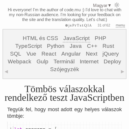
Magyar
▼
Hi everyone! I'm the author of code.mu :)
I'd love to chat with
my non-Russian audience. I'm looking for your feedback on
the site and the translation quality. Let's chat:)
⊗jsPrTstQIA
menu
31 of 62
HTML és CSS
JavaScript
PHP
TypeScript
Python
Java
C++
Rust
SQL
Vue
React
Angular
Next
jQuery
Webpack
Gulp
Terminál
Internet
Deploy
Szójegyzék
◀
▶
Tömbös válaszokkal
rendelkező teszt JavaScriptben
Tegyük fel, hogy most adott egy helyes válaszok
tömbje: