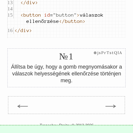
</div>
<button
id
=
"
button
"
>
válaszok 
ellenőrzése
</button>
</div>
⊗jsPrTstQIA
№1
Állítsa be úgy, hogy a gomb megnyomásakor a
válaszok helyességének ellenőrzése történjen
meg.
←
→
Trepachev Dmitry © 2012-2026
t.me/trepachev_dmitry