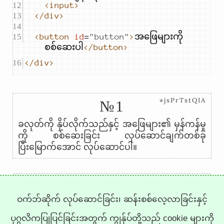
<input>
</div>
<button
id
=
"
button
"
>
အဖြေများကို 
စစ်ဆေးပါ
</button>
</div>
⊗jsPrTstQIA
№1
ခလုတ်ကို နှိပ်လိုက်သည်နှင့် အဖြေများ၏ မှန်ကန်မှု
ကို စစ်ဆေးခြင်း လုပ်ဆောင်ချက်တစ်ခု
ပြီးမြောက်အောင် လုပ်ဆောင်ပါ။
←
→
ဝက်ဘ်ဆိုက် လုပ်ဆောင်ခြင်း၊ ဆန်းစစ်လေ့လာခြင်းနှင့်
ပုဂ္ဂလိကပြုပြင်ခြင်းအတွက် ကျွန်ုပ်တို့သည် cookie များကို
Trepachev Dmitry © 2012-2026