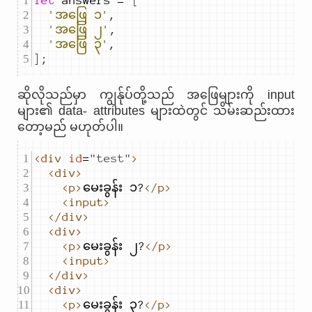
let
answers
=
[
'အဖြေ ၁'
,
'အဖြေ ၂'
,
'အဖြေ ၃'
,
]
;
ဆိုလိုသည်မှာ ကျွန်ုပ်တို့သည် အဖြေများကို input
များ၏ data- attributes များထဲတွင် သိမ်းဆည်းထား
တော့မည် မဟုတ်ပါ။
<div
id
=
"
test
"
>
<div>
<p>
မေးခွန်း ၁?
</p>
<input>
</div>
<div>
<p>
မေးခွန်း ၂?
</p>
<input>
</div>
<div>
<p>
မေးခွန်း ၃?
</p>