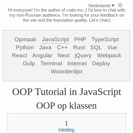
Nederlands
▼
Hi everyone! I'm the author of code.mu :)
I'd love to chat with
my non-Russian audience. I'm looking for your feedback on
the site and the translation quality. Let's chat:)
Opmaak
JavaScript
PHP
TypeScript
Python
Java
C++
Rust
SQL
Vue
React
Angular
Next
jQuery
Webpack
Gulp
Terminal
Internet
Deploy
Woordenlijst
OOP Tutorial in JavaScript
OOP op klassen
Inleiding