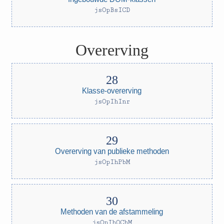
jsOpBsICD
Overerving
Klasse-overerving
jsOpIhInr
Overerving van publieke methoden
jsOpIhPbM
Methoden van de afstammeling
jsOpIhOChM