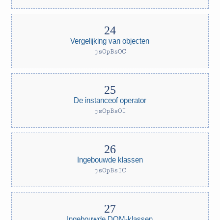
Vergelijking van objecten
jsOpBsOC
De instanceof operator
jsOpBsOI
Ingebouwde klassen
jsOpBsIC
Ingebouwde DOM-klassen