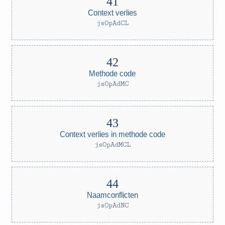
Context verlies
jsOpAdCL
Methode code
jsOpAdMC
Context verlies in methode code
jsOpAdMCL
Naamconflicten
jsOpAdNC