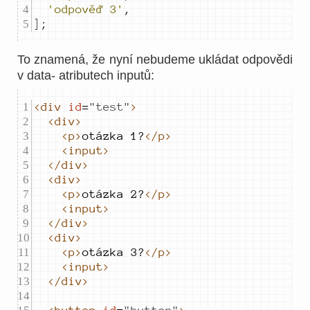
'odpověď 3'
,
]
;
To znamená, že nyní nebudeme ukládat odpovědi
v data- atributech inputů:
<div
id
=
"
test
"
>
<div>
<p>
otázka 1?
</p>
<input>
</div>
<div>
<p>
otázka 2?
</p>
<input>
</div>
<div>
<p>
otázka 3?
</p>
<input>
</div>