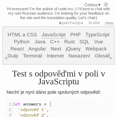
Čeština
▼
Hi everyone! I'm the author of code.mu :)
I'd love to chat with
my non-Russian audience. I'm looking for your feedback on
the site and the translation quality. Let's chat:)
⊗jsPrTstQIA
menu
31 of 62
HTML a CSS
JavaScript
PHP
TypeScript
Python
Java
C++
Rust
SQL
Vue
React
Angular
Next
jQuery
Webpack
Gulp
Terminál
Internet
Nasazení
Glosář
◀
▶
Test s odpověďmi v poli v
JavaScriptu
Nechť je nyní dáno pole správných odpovědí:
let
answers
=
[
'odpověď 1'
,
'odpověď 2'
,