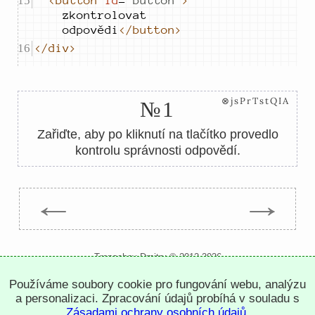
<button
id
=
"
button
"
>
zkontrolovat 
odpovědi
</button>
</div>
⊗jsPrTstQIA
№1
Zařiďte, aby po kliknutí na tlačítko provedlo
kontrolu správnosti odpovědí.
←
→
Trepachev Dmitry © 2012-2026
t.me/trepachev_dmitry
Používáme soubory cookie pro fungování webu, analýzu
zásady ochrany osobních údajů
nastavit cookies
a personalizaci. Zpracování údajů probíhá v souladu s
Zásadami ochrany osobních údajů
.