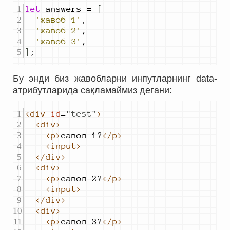
let
answers
=
[
'жавоб 1'
,
'жавоб 2'
,
'жавоб 3'
,
]
;
Бу энди биз жавобларни инпутларнинг data-
атрибутларида сақламаймиз дегани:
<div
id
=
"
test
"
>
<div>
<p>
савол 1?
</p>
<input>
</div>
<div>
<p>
савол 2?
</p>
<input>
</div>
<div>
<p>
савол 3?
</p>