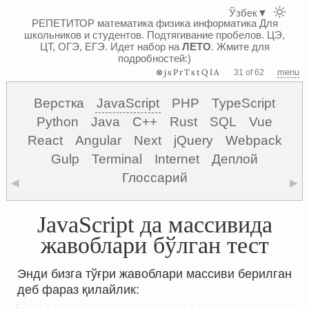
Ўзбек
▼
РЕПЕТИТОР математика физика информатика
Для
школьников и студентов. Подтягивание пробелов. ЦЭ,
ЦТ, ОГЭ, ЕГЭ.
Идет набор на
ЛЕТО
. Жмите для
подробностей:)
⊗jsPrTstQIA
menu
31 of 62
Верстка
JavaScript
PHP
TypeScript
Python
Java
C++
Rust
SQL
Vue
React
Angular
Next
jQuery
Webpack
Gulp
Terminal
Internet
Деплой
Глоссарий
◀
▶
JavaScript да массивида
жавоблари бўлган тест
Энди бизга тўғри жавоблари массиви берилган
деб фараз қилайлик: