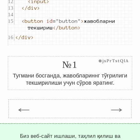
<input>
</div>
<button
id
=
"
button
"
>
жавобларни 
текшириш
</button>
</div>
⊗jsPrTstQIA
№1
Тугмани босганда, жавоблариннг тўғрилиги
текширилиши учун сўров яратинг.
←
→
Trepachev Dmitry © 2012-2026
Биз веб-сайт ишлаши, таҳлил қилиш ва
t.me/trepachev_dmitry