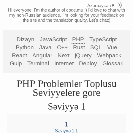
Azərbaycan
▼
Hi everyone! I'm the author of code.mu :)
I'd love to chat with
my non-Russian audience. I'm looking for your feedback on
the site and the translation quality. Let's chat:)
Dizayn
JavaScript
PHP
TypeScript
Python
Java
C++
Rust
SQL
Vue
React
Angular
Next
jQuery
Webpack
Gulp
Terminal
Internet
Deploy
Glossari
PHP Problemler Toplusu
Seviyyelere gore
Səviyyə 1
Səviyyə 1.1