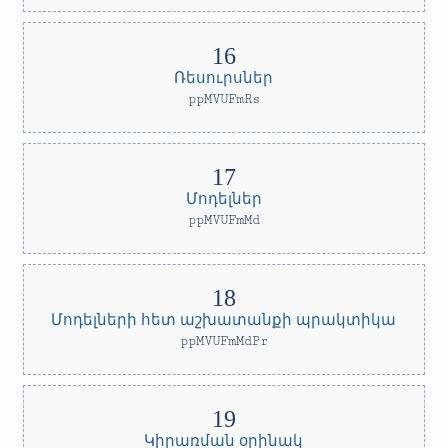
Ռեսուրսներ
ppMVUFmRs
Մոդելներ
ppMVUFmMd
Մոդելների հետ աշխատանքի պրակտիկա
ppMVUFmMdPr
Կիրառման օրինակ