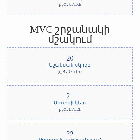
ppMVUFmAE
MVC շրջանակի
մշակում
Մշակման սկիզբ
ppMVDFmInr
Մուտքի կետ
ppMVDFmEP