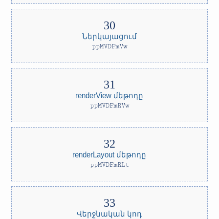
Ներկայացում
ppMVDFmVw
renderView մեթոդը
ppMVDFmRVw
renderLayout մեթոդը
ppMVDFmRLt
Վերջնական կոդ