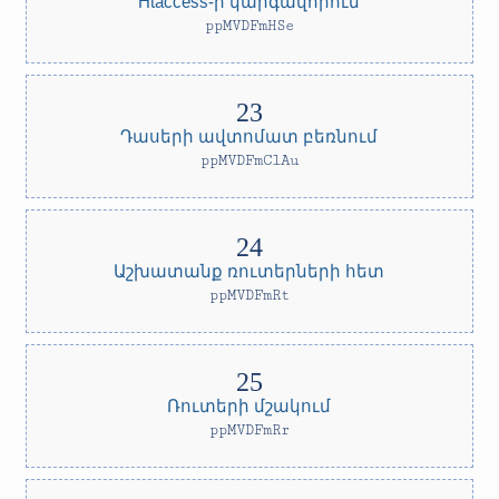
Htaccess-ի կարգավորում
ppMVDFmHSe
Դասերի ավտոմատ բեռնում
ppMVDFmClAu
Աշխատանք ռուտերների հետ
ppMVDFmRt
Ռուտերի մշակում
ppMVDFmRr