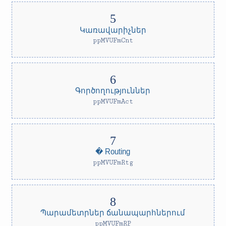
Կառավարիչներ
ppMVUFmCnt
Գործողություններ
ppMVUFmAct
� Routing
ppMVUFmRtg
Պարամետրներ ճանապարհներում
ppMVUFmRP