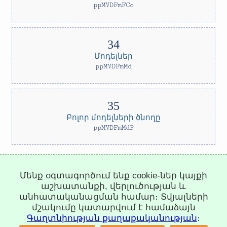
ppMVDFmFCo
Մոդելներ
ppMVDFmMd
Բոլոր մոդելների ծնողը
ppMVDFmMdP
Trepachev Dmitry © 2012-2026
Մենք օգտագործում ենք cookie-ներ կայքի
t.me/trepachev_dmitry
աշխատանքի, վերլուծության և
Գաղտնիության քաղաքականություն
Կարգավորել
անհատականացման համար։ Տվյալների
cookies-ները
մշակումը կատարվում է համաձայն
Գաղտնիության քաղաքականության
։