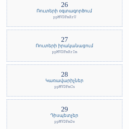
Ռուտերի օգտագործում
ppMVDFmRrU
Ռուտերի իրականացում
ppMVDFmRrIm
Կառավարիչներ
ppMVDFmCn
Դիսպետչեր
ppMVDFmDs