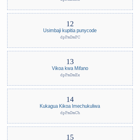
Usimbaji kupitia punycode
dpPmDmPC
Vikoa kwa Mifano
dpPmDmEx
Kukagua Kikoa Imechukuliwa
dpPmDmCh