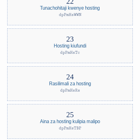
Tunachohitaji kwenye hosting
dpPmHsWWN
Hosting kiufundi
dpPmHsTc
Rasilimali za hosting
dpPmHsRs
Aina za hosting kulipia malipo
dpPmHsTBP