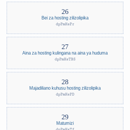
Bei za hosting zilizolipika
dpPmHsPr
Aina za hosting kulingana na aina ya huduma
dpPmHsTBS
Majadiliano kuhusu hosting zilizolipika
dpPmHsPD
Matumizi
dpPmHsTf