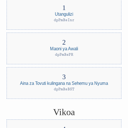
Utangulizi
dpPmBsInr
Maoni ya Awali
dpPmBsPR
Aina za Tovuti kulingana na Sehemu ya Nyuma
dpPmBsBST
Vikoa