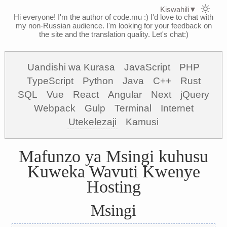
Kiswahili
▼
Hi everyone! I'm the author of code.mu :)
I'd love to chat with
my non-Russian audience. I'm looking for your feedback on
the site and the translation quality. Let's chat:)
Uandishi wa Kurasa
JavaScript
PHP
TypeScript
Python
Java
C++
Rust
SQL
Vue
React
Angular
Next
jQuery
Webpack
Gulp
Terminal
Internet
Utekelezaji
Kamusi
Mafunzo ya Msingi kuhusu
Kuweka Wavuti Kwenye
Hosting
Msingi