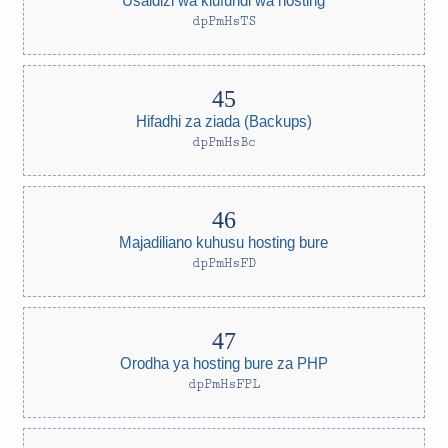
dpPmHsTS
Hifadhi za ziada (Backups)
dpPmHsBc
Majadiliano kuhusu hosting bure
dpPmHsFD
Orodha ya hosting bure za PHP
dpPmHsFPL