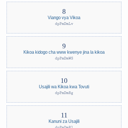
Viango vya Vikoa
dpPmDmLv
Kikoa kidogo cha www kwenye jina la kikoa
dpPmDmWS
Usajili wa Kikoa kwa Tovuti
dpPmDmRg
Kanuni za Usajili
dpPmDmRl