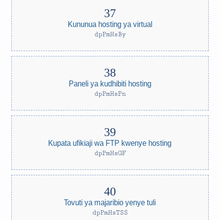
Kununua hosting ya virtual
dpPmHsBy
Paneli ya kudhibiti hosting
dpPmHsPn
Kupata ufikiaji wa FTP kwenye hosting
dpPmHsGF
Tovuti ya majaribio yenye tuli
dpPmHsTSS