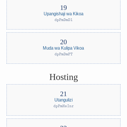
Upangishaji wa Kikoa
dpPmDmDl
Muda wa Kulipa Vikoa
dpPmDmPT
Hosting
Utangulizi
dpPmHsInr