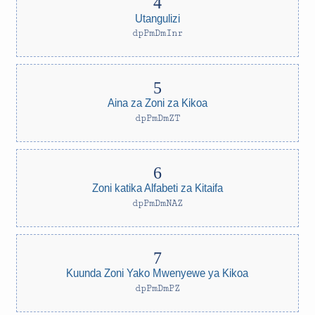
Utangulizi
dpPmDmInr
Aina za Zoni za Kikoa
dpPmDmZT
Zoni katika Alfabeti za Kitaifa
dpPmDmNAZ
Kuunda Zoni Yako Mwenyewe ya Kikoa
dpPmDmPZ