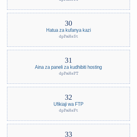
Hatua za kufanya kazi
dpPmHsSt
Aina za paneli za kudhibiti hosting
dpPmHsPT
Ufikiaji wa FTP
dpPmHsFt