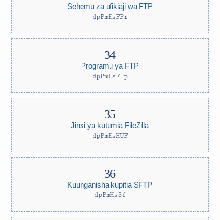
Sehemu za ufikiaji wa FTP
dpPmHsFPr
Programu ya FTP
dpPmHsFPp
Jinsi ya kutumia FileZilla
dpPmHsHUF
Kuunganisha kupitia SFTP
dpPmHsSf