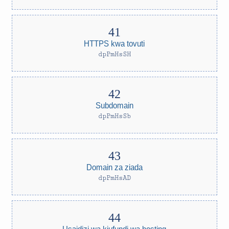
HTTPS kwa tovuti
dpPmHsSH
Subdomain
dpPmHsSb
Domain za ziada
dpPmHsAD
Usaidizi wa kiufundi wa hosting