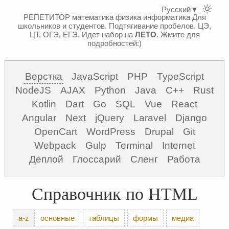
Русский
▼
РЕПЕТИТОР математика физика информатика
Для
школьников и студентов. Подтягивание пробелов. ЦЭ,
ЦТ, ОГЭ, ЕГЭ.
Идет набор на
ЛЕТО
. Жмите для
подробностей:)
Верстка
JavaScript
PHP
TypeScript
NodeJS
AJAX
Python
Java
C++
Rust
Kotlin
Dart
Go
SQL
Vue
React
Angular
Next
jQuery
Laravel
Django
OpenCart
WordPress
Drupal
Git
Webpack
Gulp
Terminal
Internet
Деплой
Глоссарий
Сленг
Работа
Справочник по HTML
a-z
основные
таблицы
формы
медиа