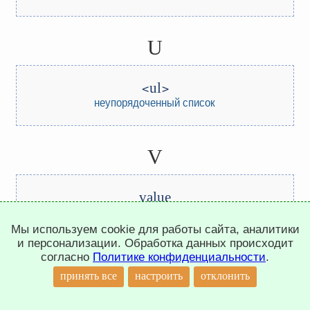
U
ul
неупорядоченный список
V
value
содержимое поля ввода
Мы используем cookie для работы сайта, аналитики
и персонализации. Обработка данных происходит
согласно
Политике конфиденциальности
.
video
↑
принять все
настроить
отклонить
видео плейер