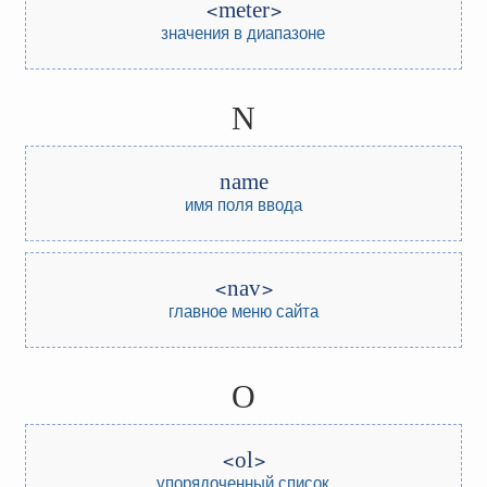
meter
значения в диапазоне
N
name
имя поля ввода
nav
главное меню сайта
O
ol
упорядоченный список