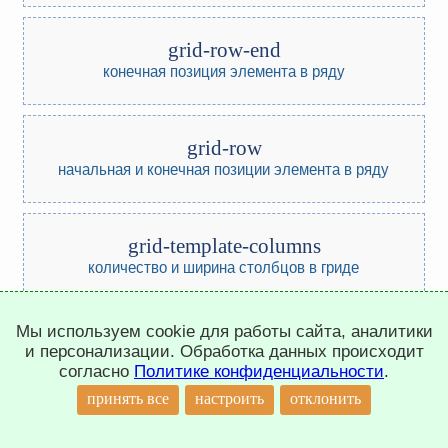
grid-row-end
конечная позиция элемента в ряду
grid-row
начальная и конечная позиции элемента в ряду
grid-template-columns
количество и ширина столбцов в гриде
Мы используем cookie для работы сайта, аналитики
grid-auto-columns
и персонализации. Обработка данных происходит
количество и ширина столбцов в неявном гриде
согласно
Политике конфиденциальности
.
↑
принять все
настроить
отклонить
grid-template-rows