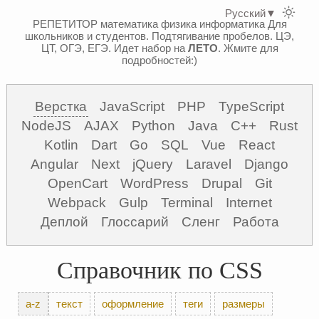
Русский
▼
РЕПЕТИТОР математика физика информатика
Для
школьников и студентов. Подтягивание пробелов. ЦЭ,
ЦТ, ОГЭ, ЕГЭ.
Идет набор на
ЛЕТО
. Жмите для
подробностей:)
Верстка
JavaScript
PHP
TypeScript
NodeJS
AJAX
Python
Java
C++
Rust
Kotlin
Dart
Go
SQL
Vue
React
Angular
Next
jQuery
Laravel
Django
OpenCart
WordPress
Drupal
Git
Webpack
Gulp
Terminal
Internet
Деплой
Глоссарий
Сленг
Работа
Справочник по CSS
a-z
текст
оформление
теги
размеры