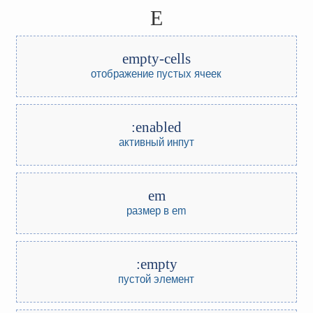
E
empty-cells
отображение пустых ячеек
:enabled
активный инпут
em
размер в em
:empty
пустой элемент