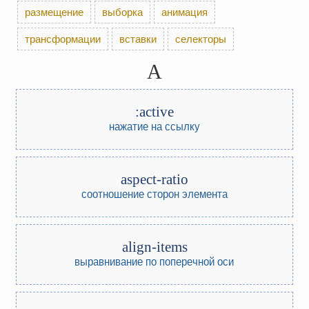
размещение
выборка
анимация
трансформации
вставки
селекторы
A
:active
нажатие на ссылку
aspect-ratio
соотношение сторон элемента
align-items
выравнивание по поперечной оси