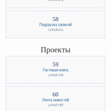
Подгрузка записей
jsPmBsLL
Проекты
Гостевая книга
jsPmPrGB
Лента новостей
jsPmPrNF