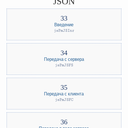
JSON
Введение
jsPmJSInr
Передача с сервера
jsPmJSFS
Передача с клиента
jsPmJSFC