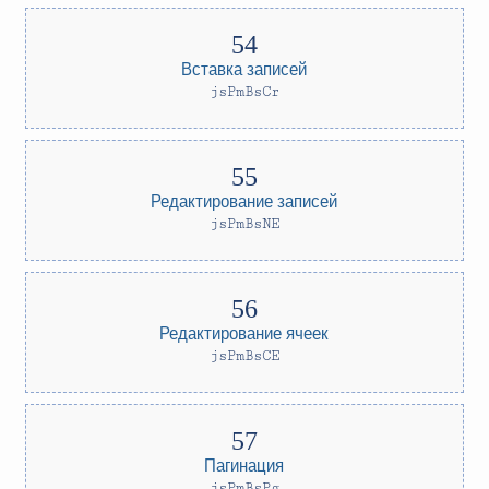
Вставка записей
jsPmBsCr
Редактирование записей
jsPmBsNE
Редактирование ячеек
jsPmBsCE
Пагинация
jsPmBsPg