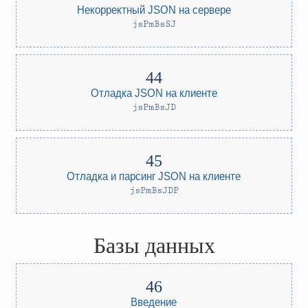
Некорректный JSON на сервере
jsPmBsSJ
Отладка JSON на клиенте
jsPmBsJD
Отладка и парсинг JSON на клиенте
jsPmBsJDP
Базы данных
Введение