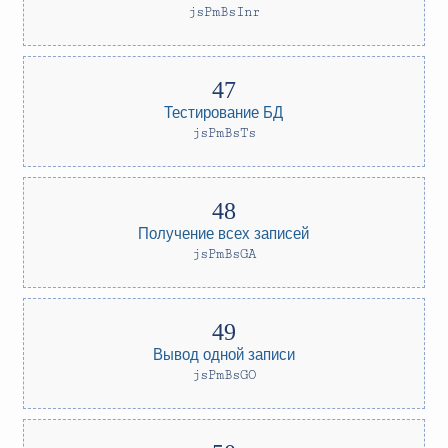
jsPmBsInr
Тестирование БД
jsPmBsTs
Получение всех записей
jsPmBsGA
Вывод одной записи
jsPmBsGO