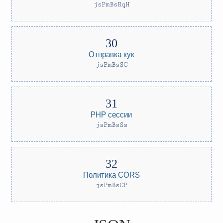
jsPmBsRqH
Отправка кук
jsPmBsSC
PHP сессии
jsPmBsSs
Политика CORS
jsPmBsCP