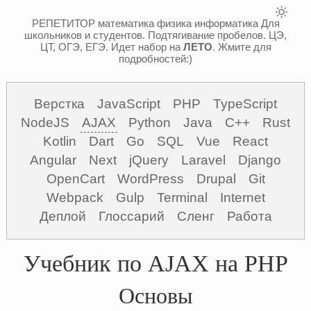
РЕПЕТИТОР математика физика информатика
Для
школьников и студентов. Подтягивание пробелов. ЦЭ,
ЦТ, ОГЭ, ЕГЭ.
Идет набор на
ЛЕТО
. Жмите для
подробностей:)
Верстка
JavaScript
PHP
TypeScript
NodeJS
AJAX
Python
Java
C++
Rust
Kotlin
Dart
Go
SQL
Vue
React
Angular
Next
jQuery
Laravel
Django
OpenCart
WordPress
Drupal
Git
Webpack
Gulp
Terminal
Internet
Деплой
Глоссарий
Сленг
Работа
Учебник по AJAX на PHP
Основы