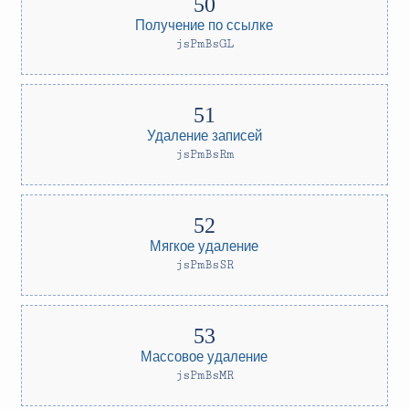
Получение по ссылке
jsPmBsGL
Удаление записей
jsPmBsRm
Мягкое удаление
jsPmBsSR
Массовое удаление
jsPmBsMR