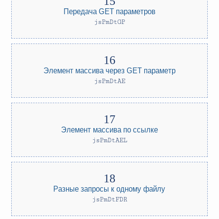
Передача GET параметров
jsPmDtGP
Элемент массива через GET параметр
jsPmDtAE
Элемент массива по ссылке
jsPmDtAEL
Разные запросы к одному файлу
jsPmDtFDR