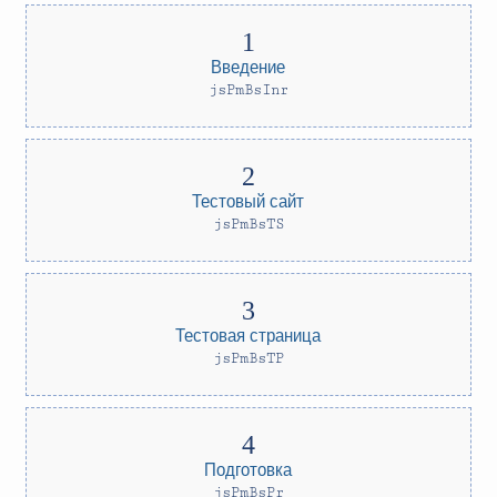
Введение
jsPmBsInr
Тестовый сайт
jsPmBsTS
Тестовая страница
jsPmBsTP
Подготовка
jsPmBsPr