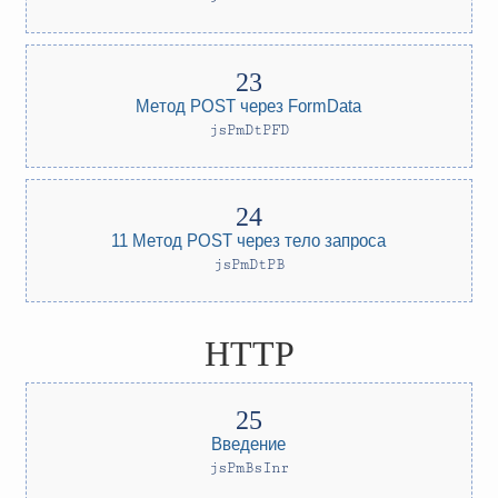
Метод POST через FormData
jsPmDtPFD
11 Метод POST через тело запроса
jsPmDtPB
HTTP
Введение
jsPmBsInr