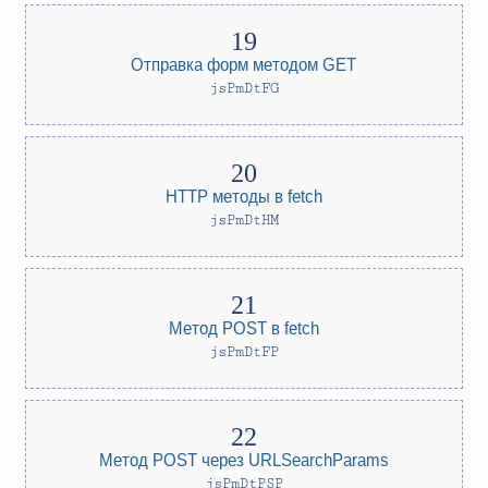
Отправка форм методом GET
jsPmDtFG
HTTP методы в fetch
jsPmDtHM
Метод POST в fetch
jsPmDtFP
Метод POST через URLSearchParams
jsPmDtPSP