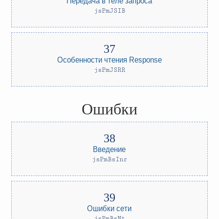
Передача в теле запроса
jsPmJSIB
Особенности чтения Response
jsPmJSRR
Ошибки
Введение
jsPmBsInr
Ошибки сети
jsPmBsNt