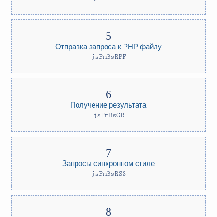
Отправка запроса к PHP файлу
jsPmBsRPF
Получение результата
jsPmBsGR
Запросы синхронном стиле
jsPmBsRSS