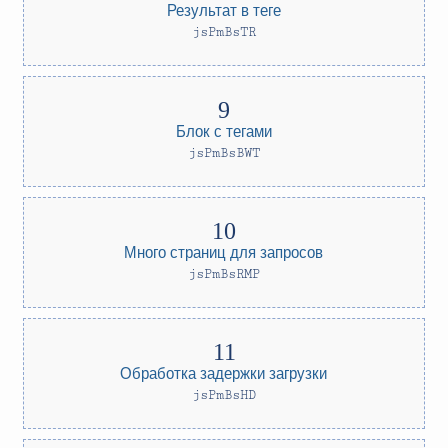
Результат в теге
jsPmBsTR
Блок с тегами
jsPmBsBWT
Много страниц для запросов
jsPmBsRMP
Обработка задержки загрузки
jsPmBsHD