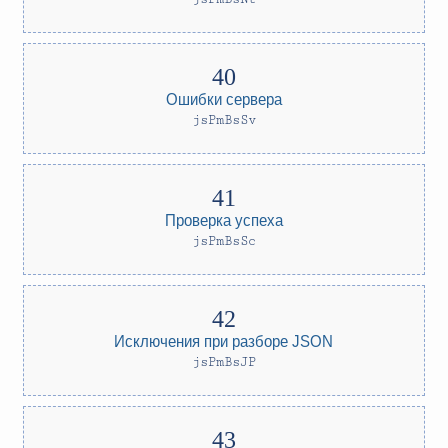
Ошибки сервера
jsPmBsSv
Проверка успеха
jsPmBsSc
Исключения при разборе JSON
jsPmBsJP