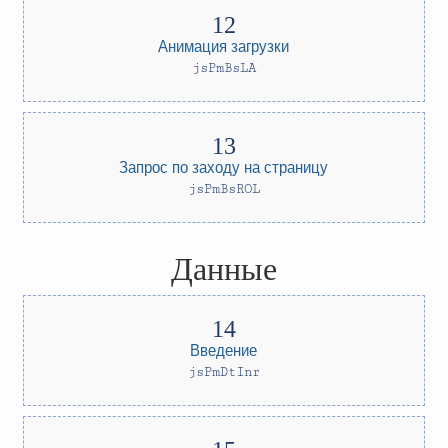
Анимация загрузки
jsPmBsLA
Запрос по заходу на страницу
jsPmBsROL
Данные
Введение
jsPmDtInr