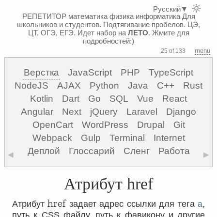
Русский
▼
РЕПЕТИТОР математика физика информатика
Для
школьников и студентов. Подтягивание пробелов. ЦЭ,
ЦТ, ОГЭ, ЕГЭ.
Идет набор на
ЛЕТО
. Жмите для
подробностей:)
menu
25 of 133
Верстка
JavaScript
PHP
TypeScript
NodeJS
AJAX
Python
Java
C++
Rust
Kotlin
Dart
Go
SQL
Vue
React
Angular
Next
jQuery
Laravel
Django
OpenCart
WordPress
Drupal
Git
Webpack
Gulp
Terminal
Internet
Деплой
Глоссарий
Сленг
Работа
◀
▶
Атрибут href
href
a
Атрибут
задает адрес ссылки для тега
,
путь к CSS файлу, путь к фавикону и другие