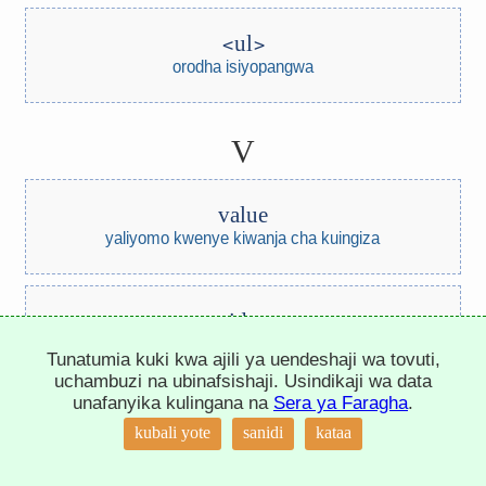
ul
orodha isiyopangwa
V
value
yaliyomo kwenye kiwanja cha kuingiza
video
kichezeshi video
Tunatumia kuki kwa ajili ya uendeshaji wa tovuti,
uchambuzi na ubinafsishaji. Usindikaji wa data
unafanyika kulingana na
Sera ya Faragha
.
var
↑
kubali yote
sanidi
kataa
tofauti