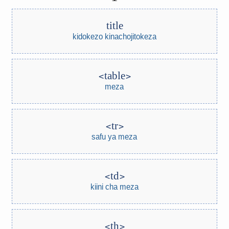
title
kidokezo kinachojitokeza
table
meza
tr
safu ya meza
td
kiini cha meza
th