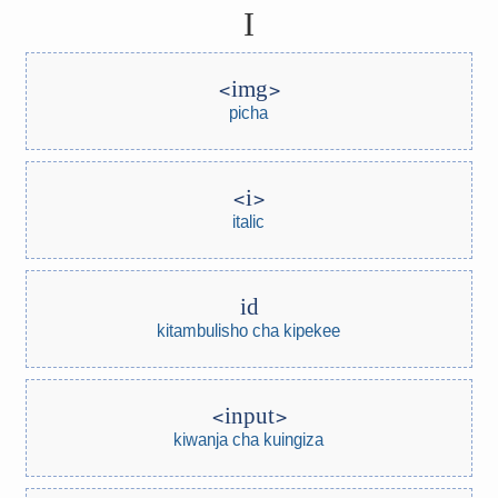
I
img
picha
i
italic
id
kitambulisho cha kipekee
input
kiwanja cha kuingiza