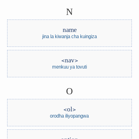
N
name
jina la kiwanja cha kuingiza
nav
menkuu ya tovuti
O
ol
orodha iliyopangwa