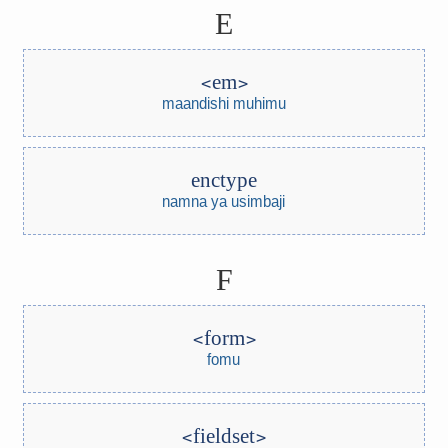
E
em
maandishi muhimu
enctype
namna ya usimbaji
F
form
fomu
fieldset