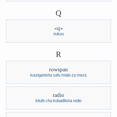
Q
q
nukuu
R
rowspan
kuunganisha safu mlalo za meza
radio
kitufe cha kubadilisha redio