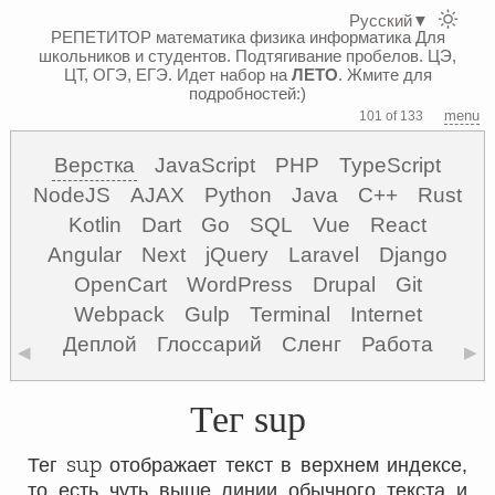
Русский
▼
РЕПЕТИТОР математика физика информатика
Для
школьников и студентов. Подтягивание пробелов. ЦЭ,
ЦТ, ОГЭ, ЕГЭ.
Идет набор на
ЛЕТО
. Жмите для
подробностей:)
menu
101 of 133
Верстка
JavaScript
PHP
TypeScript
NodeJS
AJAX
Python
Java
C++
Rust
Kotlin
Dart
Go
SQL
Vue
React
Angular
Next
jQuery
Laravel
Django
OpenCart
WordPress
Drupal
Git
Webpack
Gulp
Terminal
Internet
Деплой
Глоссарий
Сленг
Работа
◀
▶
Тег sup
sup
Тег
отображает текст в верхнем индексе,
то есть чуть выше линии обычного текста и