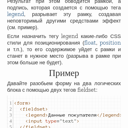
Результат при этом обводится рамкой, а
подпись, которая создается с помощью тега
legend
, разрывает эту рамку, создавая
неповторимый другими средствами эффект
(см. пример).
legend
Если назначить тегу
какие-либо CSS
float
position
стили для позиционирования (
,
и т.п.), то его содержимое уйдет с рамки и
станет в нужное место (разрыва в рамке при
этом больше не будет).
Пример
Давайте разобьем форму на два логических
fieldset
блока с помощью двух тегов
:
<form>
<fieldset>
<legend>
Данные покупателя
</legend>
<input
type
=
"
text
"
>
</fieldset>