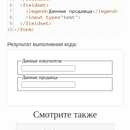
<fieldset>
<legend>
Данные продавца
</legend>
<input
type
=
"
text
"
>
</fieldset>
</form>
Результат выполнения кода
:
Смотрите также