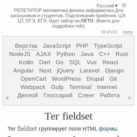
Русский
▼
РЕПЕТИТОР математика физика информатика
Для
школьников и студентов. Подтягивание пробелов. ЦЭ,
ЦТ, ОГЭ, ЕГЭ.
Идет набор на
ЛЕТО
. Жмите для
подробностей:)
menu
53 of 133
Верстка
JavaScript
PHP
TypeScript
NodeJS
AJAX
Python
Java
C++
Rust
Kotlin
Dart
Go
SQL
Vue
React
Angular
Next
jQuery
Laravel
Django
OpenCart
WordPress
Drupal
Git
Webpack
Gulp
Terminal
Internet
Деплой
Глоссарий
Сленг
Работа
◀
▶
Тег fieldset
fieldset
Тег
группирует поля HTML
формы
.