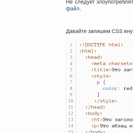
Не следует злоупотребля
файл
.
Давайте запишем CSS вну
<!DOCTYPE
html
>
<html>
<head>
<meta
charset
=
<title>
Это заг
<style>
			p 
color
:
red
</style>
</head>
<body>
<h1>
Это заголо
<p>
Это абзац к
</body>