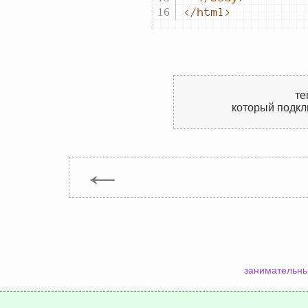
</html>
те
который подк
←
занимательны