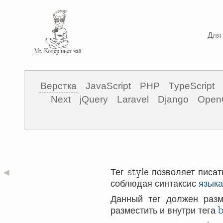
Для 
Верстка
JavaScript
PHP
TypeScript
Next
jQuery
Laravel
Django
Open
style
Тег
позволяет писат
◀
соблюдая синтаксис
язык
Данный тег должен раз
разместить и внутри тега