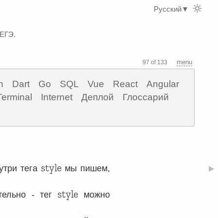
Русский
▼
 ЕГЭ.
menu
97 of 133
n
Dart
Go
SQL
Vue
React
Angular
Terminal
Internet
Деплой
Глоссарий
style
утри тега
мы пишем,
▶
style
тельно - тег
можно