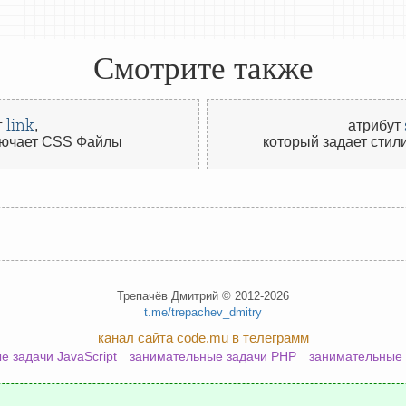
Смотрите также
link
г
,
атрибут
лючает CSS Файлы
который задает стили
Трепачёв Дмитрий © 2012-2026
t.me/trepachev_dmitry
канал сайта code.mu в телеграмм
е задачи JavaScript
занимательные задачи PHP
занимательные 
политика конфиденциальности
настроить cookies