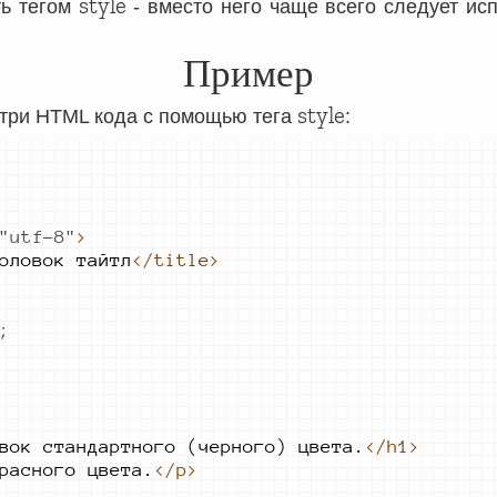
style
ть тегом
- вместо него чаще всего следует ис
Пример
style
три HTML кода с помощью тега
:
"
utf-8
"
>
оловок 
тайтл
</title>
;
вок 
стандартного 
(черного) 
цвета.
</h1>
расного 
цвета.
</p>