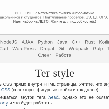
РЕПЕТИТОР математика физика информатика
школьников и студентов. Подтягивание пробелов. ЦЭ, ЦТ, ОГЭ,
Идет набор на
ЛЕТО
. Жмите для подробностей:)
NodeJS
AJAX
Python
Java
C++
Rust
Kotli
Cart
WordPress
Drupal
Git
Webpack
Gulp
Сленг
Работа
Тег style
ь CSS прямо внутри HTML страницы. Учтите, что вн
а CSS
(селекторы, фигурные скобки и так далее).
head
мещаться внутри тега
, однако это не обяза
body
и это будет работать.