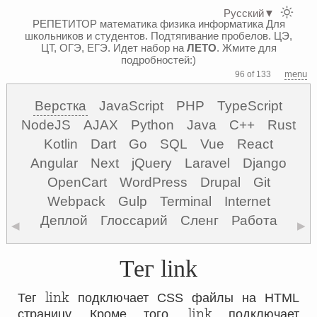
Русский
▼
РЕПЕТИТОР математика физика информатика
Для
школьников и студентов. Подтягивание пробелов. ЦЭ,
ЦТ, ОГЭ, ЕГЭ.
Идет набор на
ЛЕТО
. Жмите для
подробностей:)
menu
96 of 133
Верстка
JavaScript
PHP
TypeScript
NodeJS
AJAX
Python
Java
C++
Rust
Kotlin
Dart
Go
SQL
Vue
React
Angular
Next
jQuery
Laravel
Django
OpenCart
WordPress
Drupal
Git
Webpack
Gulp
Terminal
Internet
Деплой
Глоссарий
Сленг
Работа
◀
▶
Тег link
link
Тег
подключает CSS файлы на HTML
link
страницу. Кроме того,
подключает