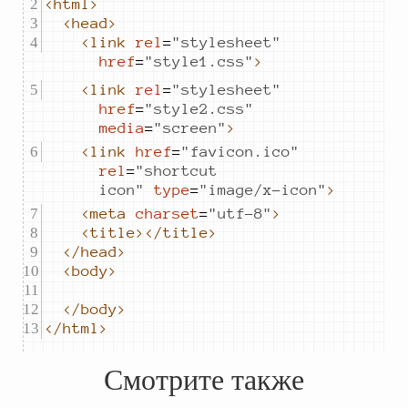
<html>
<head>
<link
rel
=
"
stylesheet
"
href
=
"
style1.css
"
>
<link
rel
=
"
stylesheet
"
href
=
"
style2.css
"
media
=
"
screen
"
>
<link
href
=
"
favicon.ico
"
rel
=
"
shortcut 
icon
"
type
=
"
image/x-icon
"
>
<meta
charset
=
"
utf-8
"
>
<title></title>
</head>
<body>
</body>
</html>
Смотрите также