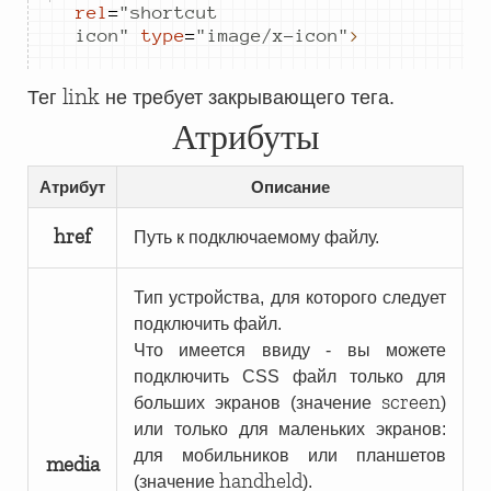
rel
=
"
shortcut 
icon
"
type
=
"
image/x-icon
"
>
link
Тег
не требует закрывающего тега.
Атрибуты
Атрибут
Описание
href
Путь к подключаемому файлу.
Тип устройства, для которого следует
подключить файл.
Что имеется ввиду - вы можете
подключить CSS файл только для
screen
больших экранов (значение
)
или только для маленьких экранов:
для мобильников или планшетов
media
handheld
(значение
).