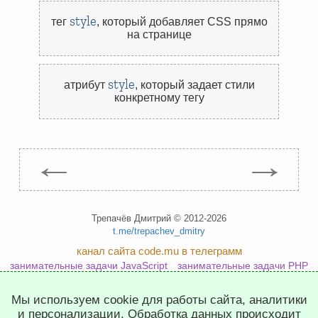
style
тег
,
который добавляет CSS прямо
на странице
style
атрибут
,
который задает стили
конкретному тегу
←
→
Трепачёв Дмитрий © 2012-2026
t.me/trepachev_dmitry
канал сайта code.mu в телеграмм
занимательные задачи JavaScript
занимательные задачи PHP
занимательные задачи Python
Мы используем cookie для работы сайта, аналитики
политика конфиденциальности
настроить cookies
и персонализации. Обработка данных происходит