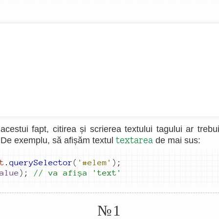
cestui fapt, citirea și scrierea textului tagului ar trebu
textarea
 De exemplu, să afișăm textul
de mai sus:
t
.
querySelector
(
'#elem'
)
;
alue
)
;
// va afișa 
'text'
№1