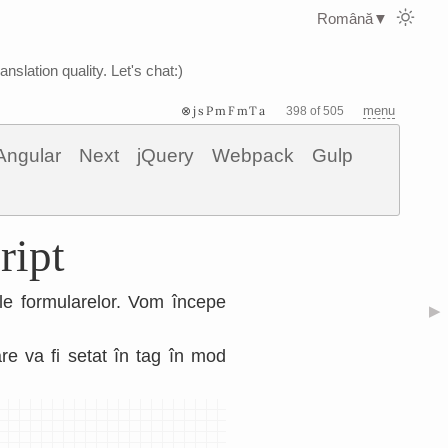
Română
▼
nslation quality. Let's chat:)
⊗jsPmFmTa
menu
398 of 505
Angular
Next
jQuery
Webpack
Gulp
ript
ale formularelor. Vom începe
▶
re va fi setat în tag în mod