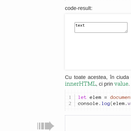
code-result
:
Cu toate acestea, în ciuda a
innerHTML
value
, ci prin
.
let
elem
=
documen
console
.
log
(
elem
.
v