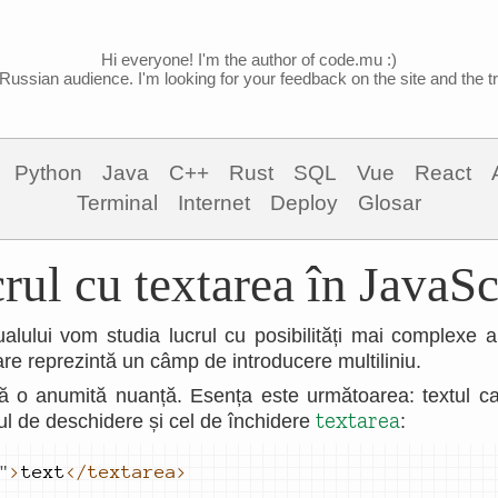
Hi everyone! I'm the author of code.mu :)
Russian audience. I'm looking for your feedback on the site and the tra
Python
Java
C++
Rust
SQL
Vue
React
Terminal
Internet
Deploy
Glosar
rul cu textarea în JavaSc
lului vom studia lucrul cu posibilități mai complexe 
are reprezintă un câmp de introducere multiliniu.
tă o anumită nuanță. Esența este următoarea: textul ca
textarea
agul de deschidere și cel de închidere
:
"
>
text
</textarea>