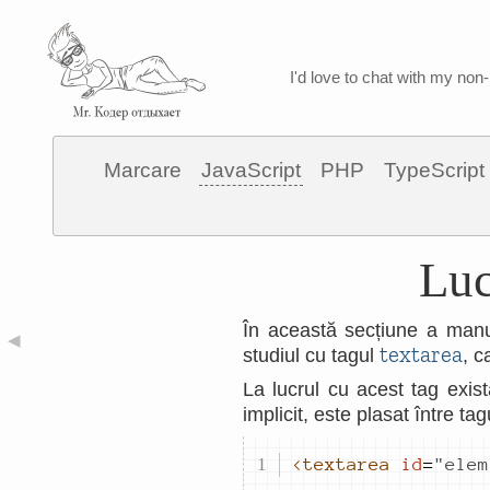
I'd love to chat with my non-
Marcare
JavaScript
PHP
TypeScript
Luc
În această secțiune a manua
◀
textarea
studiul cu tagul
, c
La lucrul cu acest tag exis
implicit, este plasat între t
<textarea
id
=
"
elem