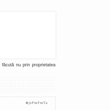
i făcută nu prin proprietatea
⊗jsPmFmTa