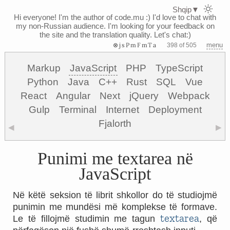
Shqip
▼
Hi everyone! I'm the author of code.mu :)
I'd love to chat with
my non-Russian audience. I'm looking for your feedback on
the site and the translation quality. Let's chat:)
⊗jsPmFmTa
menu
398 of 505
Markup
JavaScript
PHP
TypeScript
Python
Java
C++
Rust
SQL
Vue
React
Angular
Next
jQuery
Webpack
Gulp
Terminal
Internet
Deployment
Fjalorth
◀
▶
Punimi me textarea në
JavaScript
Në këtë seksion të librit shkollor do të studiojmë
punimin me mundësi më komplekse të formave.
textarea
Le të fillojmë studimin me tagun
, që