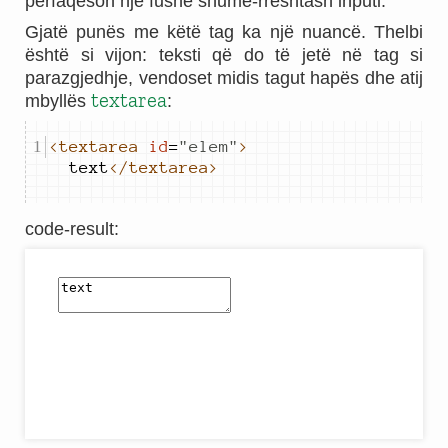
përfaqëson një fushë shumë-rreshtash inputi.
Gjatë punës me këtë tag ka një nuancë. Thelbi
është si vijon: teksti që do të jetë në tag si
parazgjedhje, vendoset midis tagut hapës dhe atij
textarea
mbyllës
:
<textarea
id
=
"
elem
"
>
text
</textarea>
code-result
: