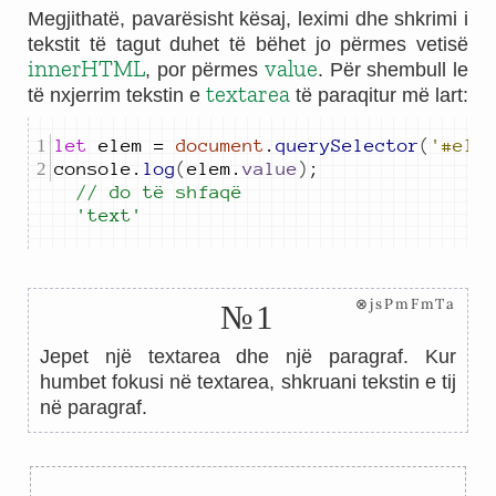
Megjithatë, pavarësisht kësaj, leximi dhe shkrimi i
tekstit të tagut duhet të bëhet jo përmes vetisë
innerHTML
value
, por përmes
. Për shembull le
textarea
të nxjerrim tekstin e
të paraqitur më lart:
let
elem
=
document
.
querySelector
(
'#ele
console
.
log
(
elem
.
value
)
;
// do të shfaqë 
'text'
⊗jsPmFmTa
№1
Jepet një textarea dhe një paragraf. Kur
humbet fokusi në textarea, shkruani tekstin e tij
në paragraf.
←
→