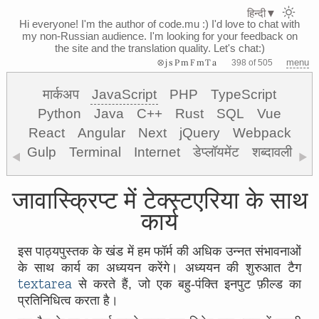
हिन्दी
▼
Hi everyone! I'm the author of code.mu :)
I'd love to chat with
my non-Russian audience. I'm looking for your feedback on
the site and the translation quality. Let's chat:)
⊗jsPmFmTa
menu
398 of 505
मार्कअप
JavaScript
PHP
TypeScript
Python
Java
C++
Rust
SQL
Vue
React
Angular
Next
jQuery
Webpack
Gulp
Terminal
Internet
डेप्लॉयमेंट
शब्दावली
◀
▶
जावास्क्रिप्ट में टेक्स्टएरिया के साथ
कार्य
इस पाठ्यपुस्तक के खंड में हम फॉर्म की अधिक उन्नत संभावनाओं
के साथ कार्य का अध्ययन करेंगे। अध्ययन की शुरुआत टैग
textarea
से करते हैं, जो एक बहु-पंक्ति इनपुट फ़ील्ड का
प्रतिनिधित्व करता है।