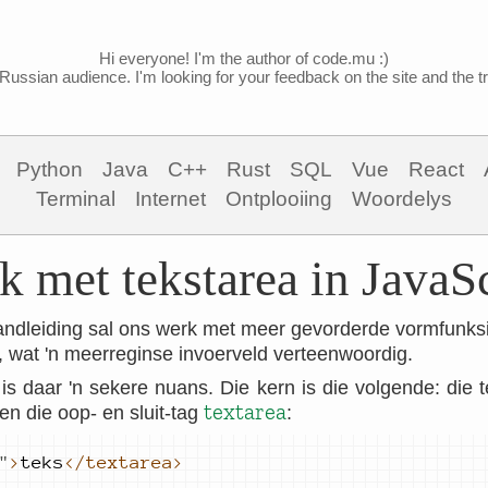
Hi everyone! I'm the author of code.mu :)
Russian audience. I'm looking for your feedback on the site and the tra
Python
Java
C++
Rust
SQL
Vue
React
Terminal
Internet
Ontplooiing
Woordelys
k met tekstarea in JavaSc
 handleiding sal ons werk met meer gevorderde vormfunks
, wat 'n meerreginse invoerveld verteenwoordig.
is daar 'n sekere nuans. Die kern is die volgende: die 
textarea
en die oop- en sluit-tag
:
"
>
teks
</textarea>