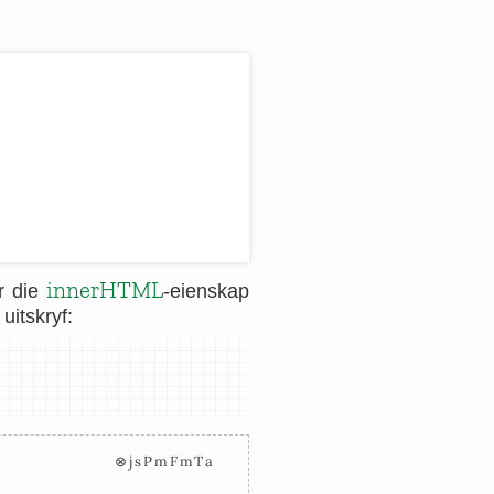
innerHTML
r die
-eienskap
uitskryf:
⊗jsPmFmTa