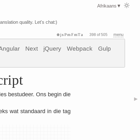
Afrikaans
▼
nslation quality. Let's chat:)
⊗jsPmFmTa
menu
398 of 505
Angular
Next
jQuery
Webpack
Gulp
ript
ies bestudeer. Ons begin die
▶
teks wat standaard in die tag