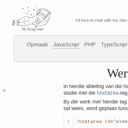
I'd love to chat with my non-
Opmaak
JavaScript
PHP
TypeScript
Wer
In hierdie afdeling van die
◀
textarea
studie met die
-tag
By die werk met hierdie tag 
sal wees, word geplaas tuss
<textarea
id
=
"
elem