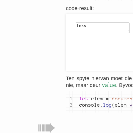
code-result
:
Ten spyte hiervan moet die
value
nie, maar deur
. Byvo
let
elem
=
documen
console
.
log
(
elem
.
v