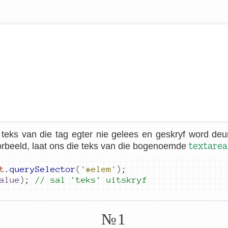
 teks van die tag egter nie gelees en geskryf word deu
textarea
orbeeld, laat ons die teks van die bogenoemde
t
.
querySelector
(
'#elem'
)
;
alue
)
;
// sal 'teks' 
uitskryf
№1