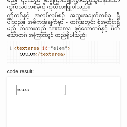
မည်၊ ၎င်းသည် စာကြောင်းများစွာထည့်သွင်းနိုင်သော
ကွက်လပ်တစ်ခုကို ကိုယ်စားပြုပါသည်။
ဤတဂ်နှင့် အလုပ်လုပ်စဉ် အထူးအချက်တစ်ခု ရှိ
ပါသည်။ အဓိကအချက်မှာ - တဂ်အတွင်း စံအတိုင်းရှိ
textarea
မည့် စာသားသည်
ဖွင့်သောတဂ်နှင့် ပိတ်
သောတဂ် အကြားတွင် တည်ရှိပါသည်။
<textarea
id
=
"
elem
"
>
စာသား
</textarea>
code-result
: