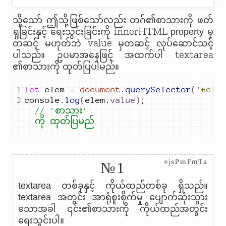
သို့သော် ဤသို့ဖြစ်သော်လည်း တဂ်၏စာသားကို ဖတ်
innerHTML
ရှုခြင်းနှင့် ရေးသွင်းခြင်းကို
property မှ
value
တဆင့် မဟုတ်ဘဲ
မှတဆင့် လုပ်ဆောင်သင့်
textarea
ပါသည်။ ဥပမာအနေဖြင့် အထက်ပါ
၏စာသားကို ထုတ်ပြပါမည်။
let
elem
=
document
.
querySelector
(
'#ele
console
.
log
(
elem
.
value
)
;
// 'စာသား' 
ကို ထုတ်ပြမည်
⊗jsPmFmTa
№1
textarea တစ်ခုနှင့် ကိုယ်ထည်တစ်ခု ရှိသည်။
textarea အတွင်း အာရုံစူးစိုက်မှု ပျောက်ဆုံးသွား
သောအခါ ၎င်း၏စာသားကို ကိုယ်ထည်အတွင်း
ရေးသွင်းပါ။