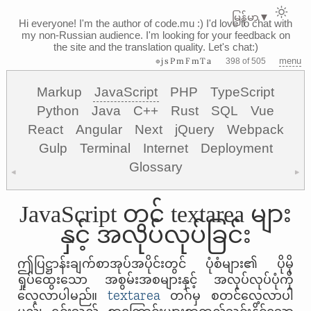
မြန်မာ
▼
Hi everyone! I'm the author of code.mu :)
I'd love to chat with
my non-Russian audience. I'm looking for your feedback on
the site and the translation quality. Let's chat:)
⊗jsPmFmTa
menu
398 of 505
Markup
JavaScript
PHP
TypeScript
Python
Java
C++
Rust
SQL
Vue
React
Angular
Next
jQuery
Webpack
Gulp
Terminal
Internet
Deployment
Glossary
◀
▶
JavaScript တွင် textarea များ
နှင့် အလုပ်လုပ်ခြင်း
ဤပြဋ္ဌာန်းချက်စာအုပ်အပိုင်းတွင် ပုံစံများ၏ ပိုမို
ရှုပ်ထွေးသော အစွမ်းအစများနှင့် အလုပ်လုပ်ပုံကို
textarea
လေ့လာပါမည်။
တဂ်မှ စတင်လေ့လာပါ