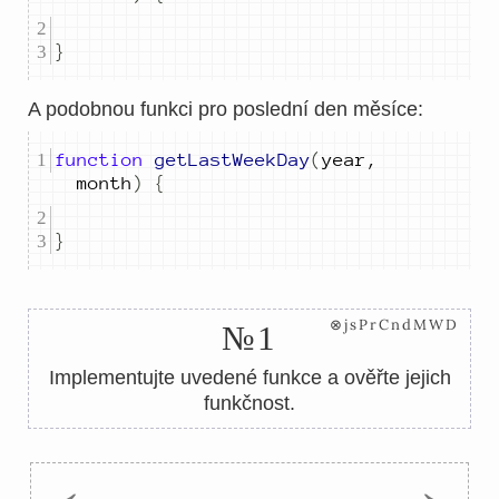
}
A podobnou funkci pro poslední den měsíce:
function
getLastWeekDay
(
year
,
month
)
{
}
⊗jsPrCndMWD
№1
Implementujte uvedené funkce a ověřte jejich
funkčnost.
←
→