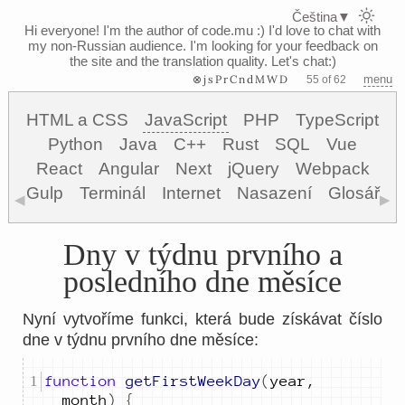
Čeština
▼
Hi everyone! I'm the author of code.mu :)
I'd love to chat with
my non-Russian audience. I'm looking for your feedback on
the site and the translation quality. Let's chat:)
⊗jsPrCndMWD
menu
55 of 62
HTML a CSS
JavaScript
PHP
TypeScript
Python
Java
C++
Rust
SQL
Vue
React
Angular
Next
jQuery
Webpack
Gulp
Terminál
Internet
Nasazení
Glosář
◀
▶
Dny v týdnu prvního a
posledního dne měsíce
Nyní vytvoříme funkci, která bude získávat číslo
dne v týdnu prvního dne měsíce:
function
getFirstWeekDay
(
year
,
month
)
{