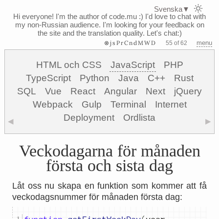
Svenska
▼
Hi everyone! I'm the author of code.mu :)
I'd love to chat with
my non-Russian audience. I'm looking for your feedback on
the site and the translation quality. Let's chat:)
⊗jsPrCndMWD
menu
55 of 62
HTML och CSS
JavaScript
PHP
TypeScript
Python
Java
C++
Rust
SQL
Vue
React
Angular
Next
jQuery
Webpack
Gulp
Terminal
Internet
Deployment
Ordlista
◀
▶
Veckodagarna för månaden
första och sista dag
Låt oss nu skapa en funktion som kommer att få
veckodagsnummer för månaden första dag: