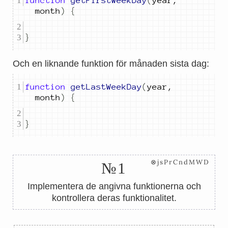
function
getFirstWeekDay
(
year
,
month
)
{
}
Och en liknande funktion för månaden sista dag:
function
getLastWeekDay
(
year
,
month
)
{
}
⊗jsPrCndMWD
№1
Implementera de angivna funktionerna och
kontrollera deras funktionalitet.