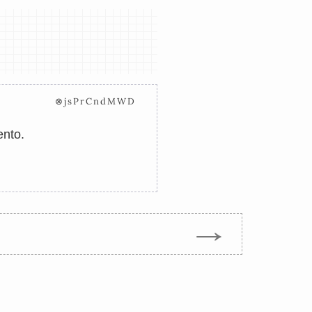
⊗jsPrCndMWD
ento.
→