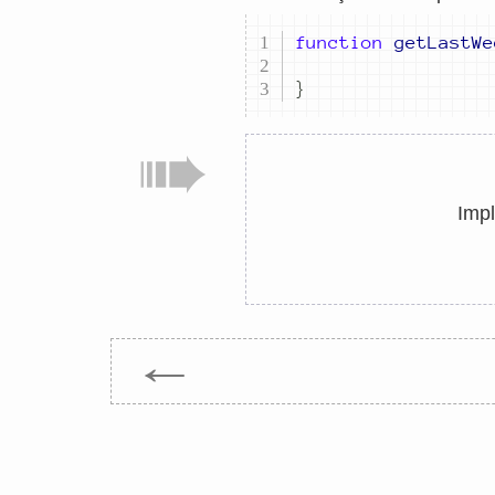
function
getLastWe
}
Impl
←