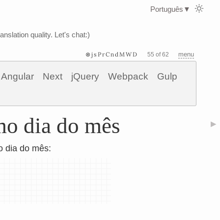
Português
▼
nslation quality. Let's chat:)
⊗jsPrCndMWD
menu
55 of 62
Angular
Next
jQuery
Webpack
Gulp
mo dia do mês
▶
o dia do mês: