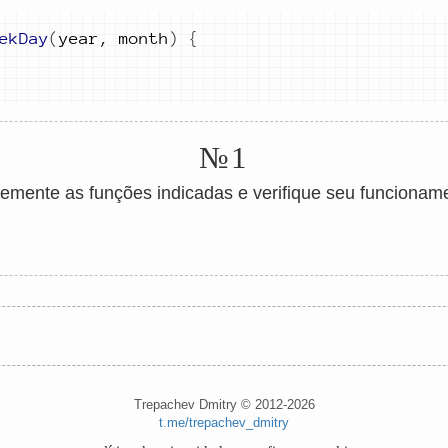
ekDay
(
year
,
month
)
{
№1
emente as funções indicadas e verifique seu funcionam
Trepachev Dmitry © 2012-2026
t.me/trepachev_dmitry