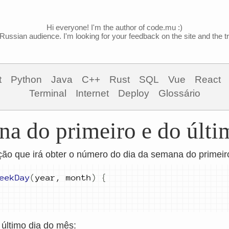
Hi everyone! I'm the author of code.mu :)
Russian audience. I'm looking for your feedback on the site and the tra
t
Python
Java
C++
Rust
SQL
Vue
React
Terminal
Internet
Deploy
Glossário
na do primeiro e do últi
ão que irá obter o número do dia da semana do primeir
eekDay
(
year
,
month
)
{
 último dia do mês: