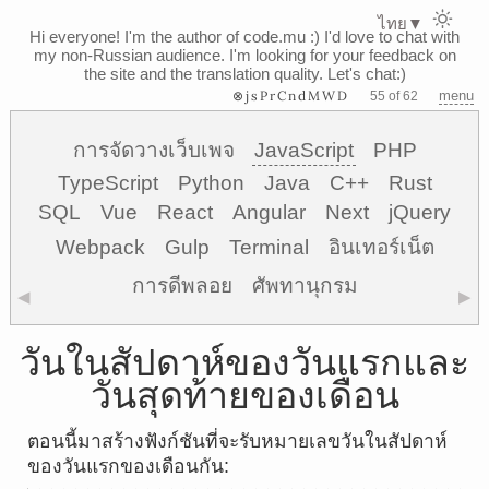
ไทย
▼
Hi everyone! I'm the author of code.mu :)
I'd love to chat with
my non-Russian audience. I'm looking for your feedback on
the site and the translation quality. Let's chat:)
⊗jsPrCndMWD
menu
55 of 62
การจัดวางเว็บเพจ
JavaScript
PHP
TypeScript
Python
Java
C++
Rust
SQL
Vue
React
Angular
Next
jQuery
Webpack
Gulp
Terminal
อินเทอร์เน็ต
การดีพลอย
ศัพทานุกรม
◀
▶
วันในสัปดาห์ของวันแรกและ
วันสุดท้ายของเดือน
ตอนนี้มาสร้างฟังก์ชันที่จะรับหมายเลขวันในสัปดาห์
ของวันแรกของเดือนกัน: