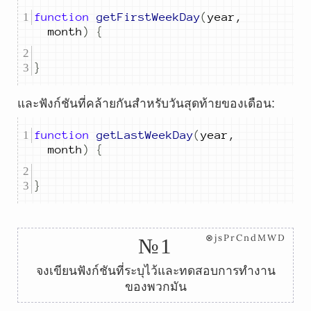
function
getFirstWeekDay
(
year
,
month
)
{
}
และฟังก์ชันที่คล้ายกันสำหรับวันสุดท้ายของเดือน:
function
getLastWeekDay
(
year
,
month
)
{
}
⊗jsPrCndMWD
№1
จงเขียนฟังก์ชันที่ระบุไว้และทดสอบการทำงาน
ของพวกมัน