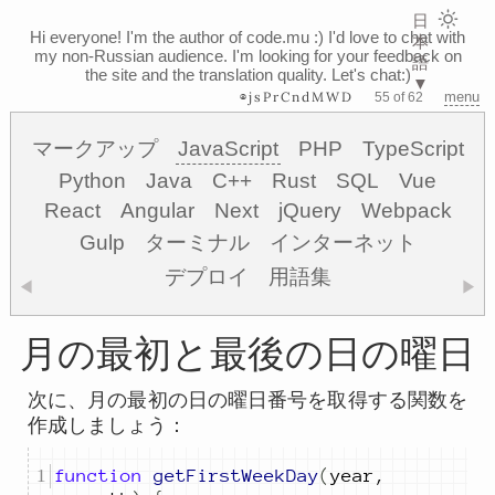
日
Hi everyone! I'm the author of code.mu :)
I'd love to chat with
本
my non-Russian audience. I'm looking for your feedback on
語
the site and the translation quality. Let's chat:)
▼
⊗jsPrCndMWD
menu
55 of 62
マークアップ
JavaScript
PHP
TypeScript
Python
Java
C++
Rust
SQL
Vue
React
Angular
Next
jQuery
Webpack
Gulp
ターミナル
インターネット
デプロイ
用語集
◀
▶
月の最初と最後の日の曜日
次に、月の最初の日の曜日番号を取得する関数を
作成しましょう：
function
getFirstWeekDay
(
year
,