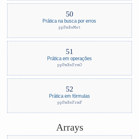
Prática na busca por erros
ppPmBsMst
Prática em operações
ppPmBsPrmO
Prática em fórmulas
ppPmBsPrmF
Arrays