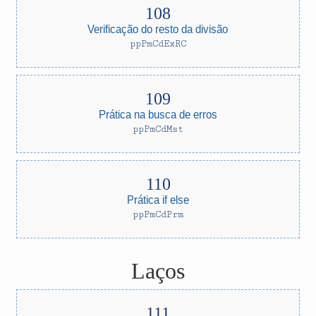
Verificação do resto da divisão
ppPmCdExRC
Prática na busca de erros
ppPmCdMst
Prática if else
ppPmCdPrm
Laços