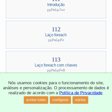
Introdução
ppPmLpInr
Laço foreach
ppPmLpFe
Laço foreach com chaves
ppPmLpFeK
Nós usamos cookies para o funcionamento do site,
análises e personalização. O processamento de dados é
realizado de acordo com a
Política de Privacidade
.
Laço while
↑
aceitar todas
configurar
rejeitar
ppPmLpWl