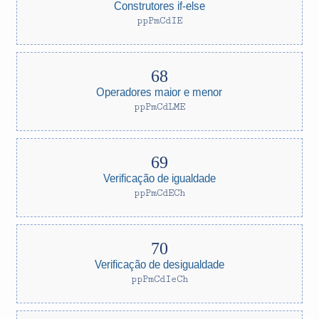
Construtores if-else
ppPmCdIE
Operadores maior e menor
ppPmCdLME
Verificação de igualdade
ppPmCdECh
Verificação de desigualdade
ppPmCdIeCh