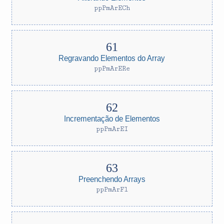
ppPmArECh
Regravando Elementos do Array
ppPmArERe
Incrementação de Elementos
ppPmArEI
Preenchendo Arrays
ppPmArFl