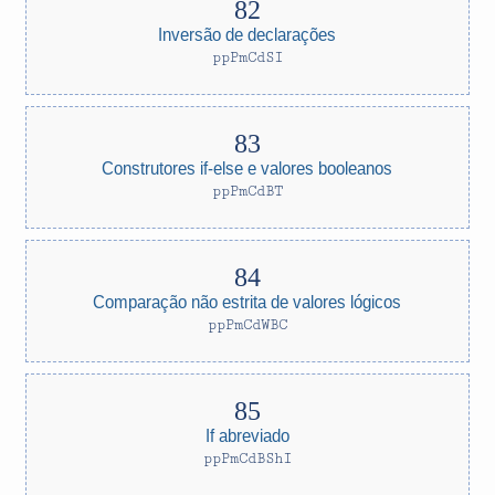
Inversão de declarações
ppPmCdSI
Construtores if-else e valores booleanos
ppPmCdBT
Comparação não estrita de valores lógicos
ppPmCdWBC
If abreviado
ppPmCdBShI