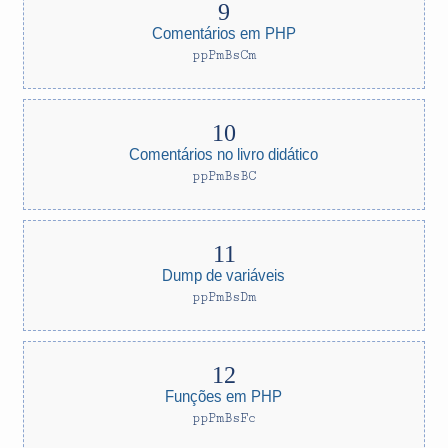
Comentários em PHP
ppPmBsCm
Comentários no livro didático
ppPmBsBC
Dump de variáveis
ppPmBsDm
Funções em PHP
ppPmBsFc