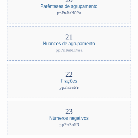
Parênteses de agrupamento
ppPmBsMOPa
Nuances de agrupamento
ppPmBsMONua
Frações
ppPmBsFr
Números negativos
ppPmBsNN