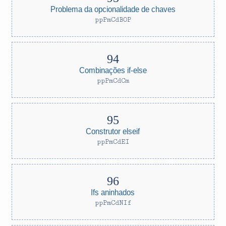
Problema da opcionalidade de chaves
ppPmCdBOP
Combinações if-else
ppPmCdCm
Construtor elseif
ppPmCdEI
Ifs aninhados
ppPmCdNIf