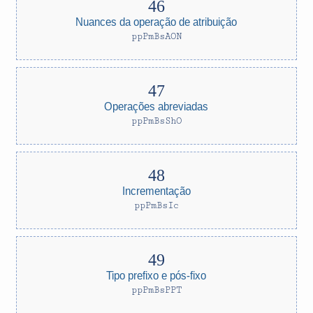
Nuances da operação de atribuição
ppPmBsAON
Operações abreviadas
ppPmBsShO
Incrementação
ppPmBsIc
Tipo prefixo e pós-fixo
ppPmBsPPT