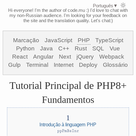
Português
▼
Hi everyone! I'm the author of code.mu :)
I'd love to chat with
my non-Russian audience. I'm looking for your feedback on
the site and the translation quality. Let's chat:)
Marcação
JavaScript
PHP
TypeScript
Python
Java
C++
Rust
SQL
Vue
React
Angular
Next
jQuery
Webpack
Gulp
Terminal
Internet
Deploy
Glossário
Tutorial Principal de PHP8+
Fundamentos
Introdução à linguagem PHP
ppPmBsInr