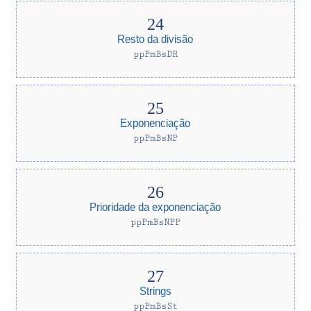
Resto da divisão
ppPmBsDR
Exponenciação
ppPmBsNP
Prioridade da exponenciação
ppPmBsNPP
Strings
ppPmBsSt