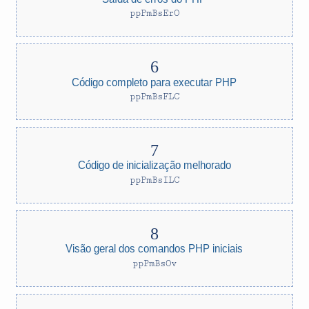
ppPmBsErO
Código completo para executar PHP
ppPmBsFLC
Código de inicialização melhorado
ppPmBsILC
Visão geral dos comandos PHP iniciais
ppPmBsOv