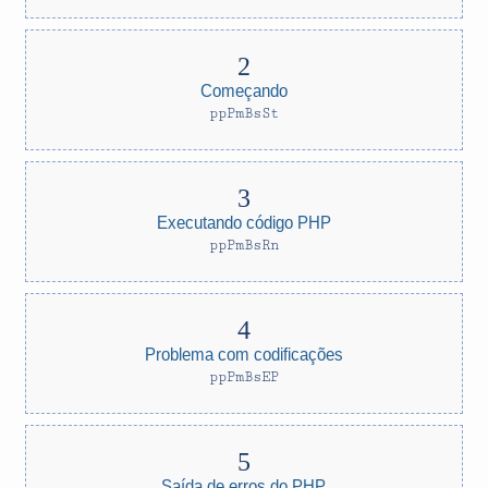
Começando
ppPmBsSt
Executando código PHP
ppPmBsRn
Problema com codificações
ppPmBsEP
Saída de erros do PHP