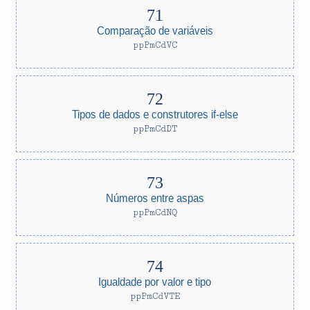
Comparação de variáveis
ppPmCdVC
Tipos de dados e construtores if-else
ppPmCdDT
Números entre aspas
ppPmCdNQ
Igualdade por valor e tipo
ppPmCdVTE