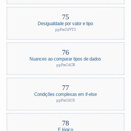
Desigualdade por valor e tipo
ppPmCdVTI
Nuances ao comparar tipos de dados
ppPmCdCN
Condições complexas em if-else
ppPmCdCS
E lógico