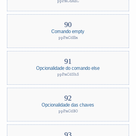
ppPmCdAEC
Comando empty
ppPmCdEm
Opcionalidade do comando else
ppPmCdShS
Opcionalidade das chaves
ppPmCdBO