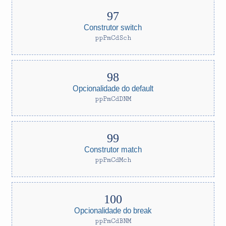
Construtor switch
ppPmCdSch
Opcionalidade do default
ppPmCdDNM
Construtor match
ppPmCdMch
Opcionalidade do break
ppPmCdBNM