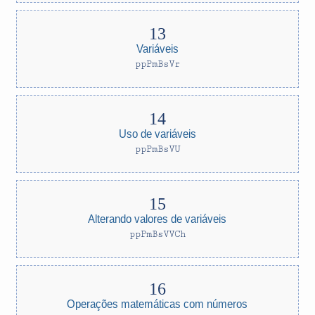
Variáveis
ppPmBsVr
Uso de variáveis
ppPmBsVU
Alterando valores de variáveis
ppPmBsVVCh
Operações matemáticas com números