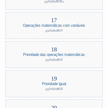
ppPmBsMONu
Operações matemáticas com variáveis
ppPmBsMOV
Prioridade das operações matemáticas
ppPmBsMOP
Prioridade igual
ppPmBsMOE