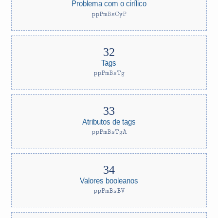
Problema com o cirílico
ppPmBsCyP
Tags
ppPmBsTg
Atributos de tags
ppPmBsTgA
Valores booleanos
ppPmBsBV