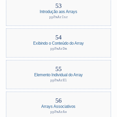
Introdução aos Arrays
ppPmArInr
Exibindo o Conteúdo do Array
ppPmArDm
Elemento Individual do Array
ppPmArEl
Arrays Associativos
ppPmArAs