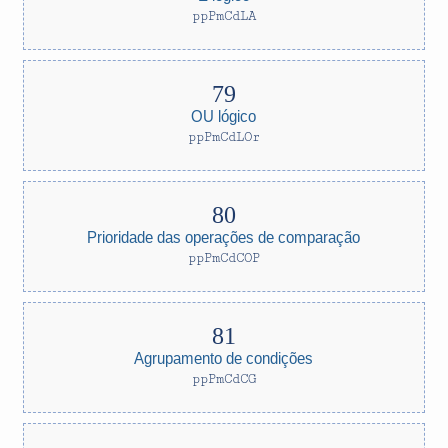
ppPmCdLA
OU lógico
ppPmCdLOr
Prioridade das operações de comparação
ppPmCdCOP
Agrupamento de condições
ppPmCdCG