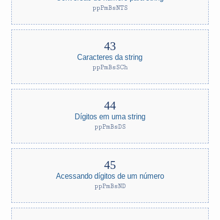
ppPmBsNTS
Caracteres da string
ppPmBsSCh
Dígitos em uma string
ppPmBsDS
Acessando dígitos de um número
ppPmBsND