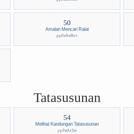
Amalan Mencari Ralat
ppPmBsMst
Tatasusunan
Melihat Kandungan Tatasusunan
ppPmArDm