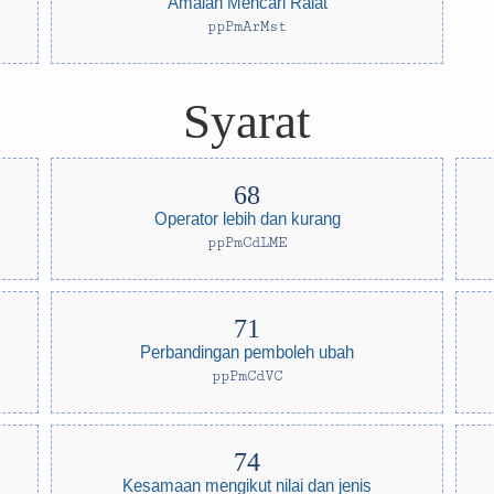
Amalan Mencari Ralat
ppPmArMst
Syarat
Operator lebih dan kurang
ppPmCdLME
Perbandingan pemboleh ubah
ppPmCdVC
Kesamaan mengikut nilai dan jenis