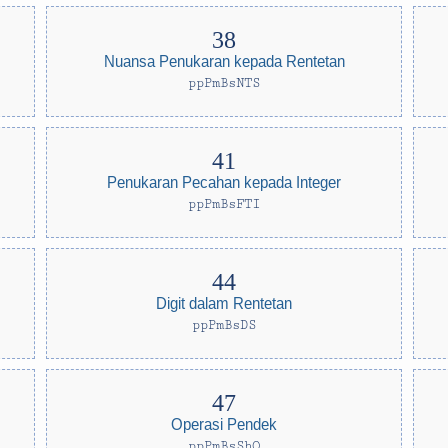
Nuansa Penukaran kepada Rentetan
ppPmBsNTS
Penukaran Pecahan kepada Integer
ppPmBsFTI
Digit dalam Rentetan
ppPmBsDS
Operasi Pendek
ppPmBsShO