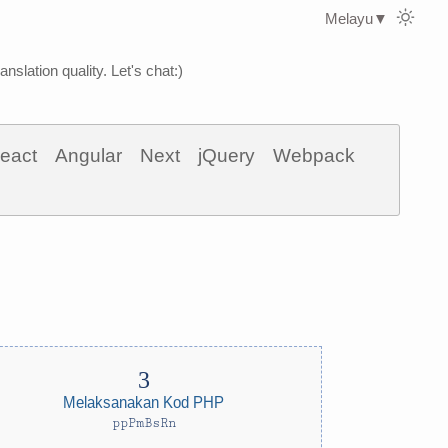
Melayu
▼
nslation quality. Let's chat:)
eact
Angular
Next
jQuery
Webpack
Melaksanakan Kod PHP
ppPmBsRn