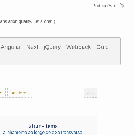
Português
▼
nslation quality. Let's chat:)
Angular
Next
jQuery
Webpack
Gulp
es
seletores
a-z
align-items
alinhamento ao longo do eixo transversal