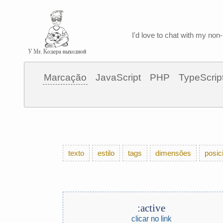
I'd love to chat with my non-
Marcação
JavaScript
PHP
TypeScrip
texto
estilo
tags
dimensões
posic
:active
clicar no link