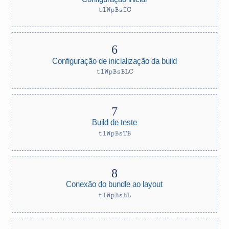
tlWpBsIC
Configuração de inicialização da build
tlWpBsBLC
Build de teste
tlWpBsTB
Conexão do bundle ao layout
tlWpBsBL