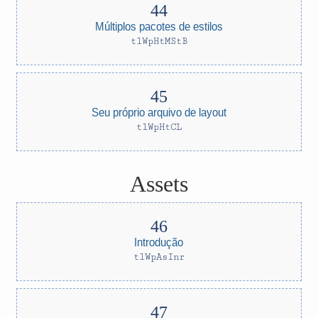
Múltiplos pacotes de estilos
tlWpHtMStB
Seu próprio arquivo de layout
tlWpHtCL
Assets
Introdução
tlWpAsInr