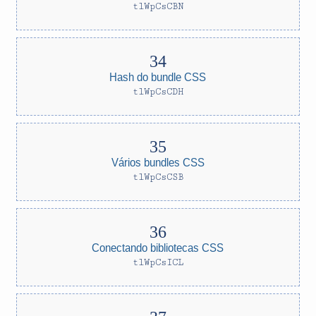
tlWpCsCBN
Hash do bundle CSS
tlWpCsCDH
Vários bundles CSS
tlWpCsCSB
Conectando bibliotecas CSS
tlWpCsICL