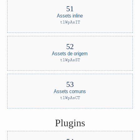
Assets inline
tlWpAsIT
Assets de origem
tlWpAsST
Assets comuns
tlWpAsCT
Plugins