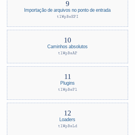
Importação de arquivos no ponto de entrada
tlWpBsEPI
Caminhos absolutos
tlWpBsAP
Plugins
tlWpBsPl
Loaders
tlWpBsLd