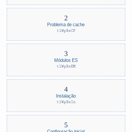
Problema de cache
tlWpBsCP
Módulos ES
tlWpBsEM
Instalação
tlWpBsIn
Configuração inicial