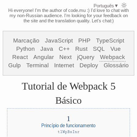
Português
▼
Hi everyone! I'm the author of code.mu :)
I'd love to chat with
my non-Russian audience. I'm looking for your feedback on
the site and the translation quality. Let's chat:)
Marcação
JavaScript
PHP
TypeScript
Python
Java
C++
Rust
SQL
Vue
React
Angular
Next
jQuery
Webpack
Gulp
Terminal
Internet
Deploy
Glossário
Tutorial de Webpack 5
Básico
Princípio de funcionamento
tlWpBsInr