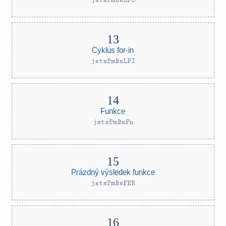
jstsPmBsLFO
Cyklus for-in
jstsPmBsLFI
Funkce
jstsPmBsFn
Prázdný výsledek funkce
jstsPmBsFER