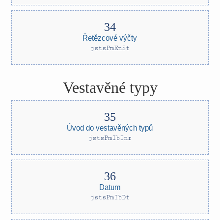
Řetězcové výčty
jstsPmEnSt
Vestavěné typy
Úvod do vestavěných typů
jstsPmIbInr
Datum
jstsPmIbDt