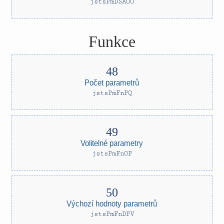
jstsPmDSAOO
Funkce
Počet parametrů
jstsPmFnPQ
Volitelné parametry
jstsPmFnOP
Výchozí hodnoty parametrů
jstsPmFnDPV