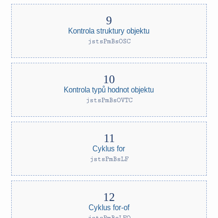
Kontrola struktury objektu
jstsPmBsOSC
Kontrola typů hodnot objektu
jstsPmBsOVTC
Cyklus for
jstsPmBsLF
Cyklus for-of