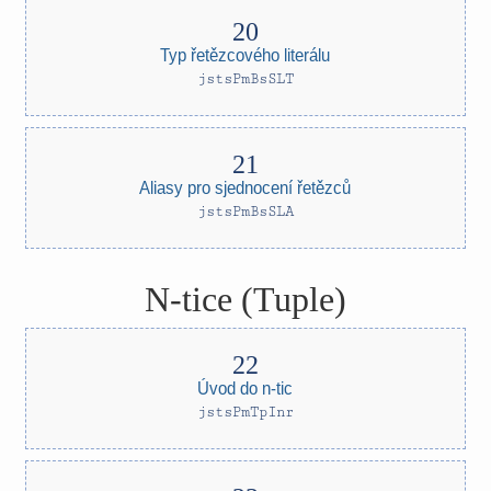
Typ řetězcového literálu
jstsPmBsSLT
Aliasy pro sjednocení řetězců
jstsPmBsSLA
N-tice (Tuple)
Úvod do n-tic
jstsPmTpInr