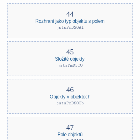
Rozhraní jako typ objektu s polem
jstsPmDSOAI
Složité objekty
jstsPmDSCO
Objekty v objektech
jstsPmDSOOb
Pole objektů