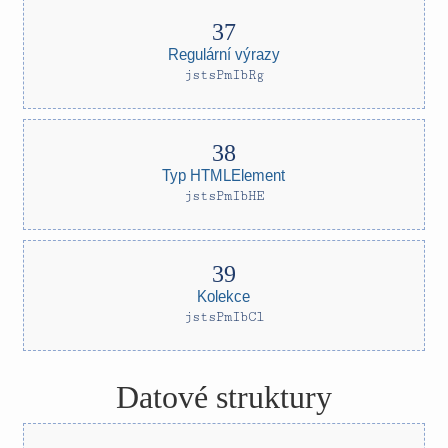
Regulární výrazy
jstsPmIbRg
Typ HTMLElement
jstsPmIbHE
Kolekce
jstsPmIbCl
Datové struktury