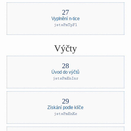
Vyplnění n-tice
jstsPmTpFl
Výčty
Úvod do výčtů
jstsPmEnInr
Získání podle klíče
jstsPmEnKe