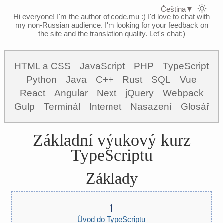
Čeština
▼
Hi everyone! I'm the author of code.mu :)
I'd love to chat with
my non-Russian audience. I'm looking for your feedback on
the site and the translation quality. Let's chat:)
HTML a CSS
JavaScript
PHP
TypeScript
Python
Java
C++
Rust
SQL
Vue
React
Angular
Next
jQuery
Webpack
Gulp
Terminál
Internet
Nasazení
Glosář
Základní výukový kurz
TypeScriptu
Základy
Úvod do TypeScriptu