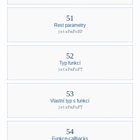
Rest parametry
jstsPmFnRP
Typ funkcí
jstsPmFnFT
Vlastní typ s funkcí
jstsPmFnFT
Funkce-callbacks