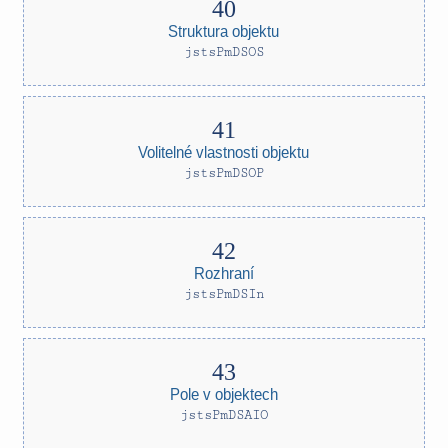
Struktura objektu
jstsPmDSOS
Volitelné vlastnosti objektu
jstsPmDSOP
Rozhraní
jstsPmDSIn
Pole v objektech
jstsPmDSAIO