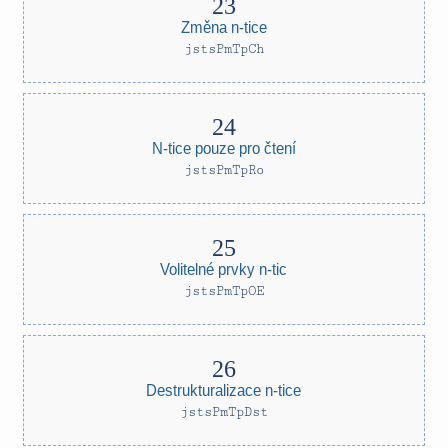
Změna n-tice
jstsPmTpCh
N-tice pouze pro čtení
jstsPmTpRo
Volitelné prvky n-tic
jstsPmTpOE
Destrukturalizace n-tice
jstsPmTpDst