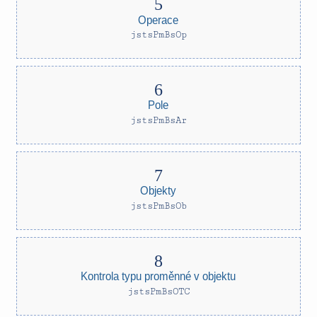
Operace
jstsPmBsOp
Pole
jstsPmBsAr
Objekty
jstsPmBsOb
Kontrola typu proměnné v objektu
jstsPmBsOTC