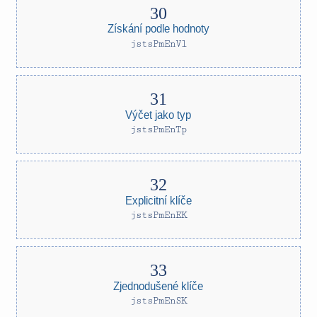
Získání podle hodnoty
jstsPmEnVl
Výčet jako typ
jstsPmEnTp
Explicitní klíče
jstsPmEnEK
Zjednodušené klíče
jstsPmEnSK