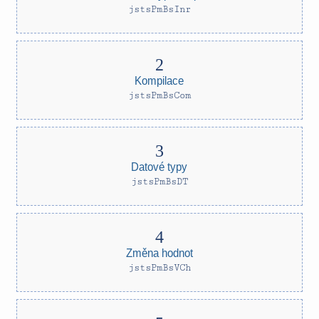
jstsPmBsInr
Kompilace
jstsPmBsCom
Datové typy
jstsPmBsDT
Změna hodnot
jstsPmBsVCh