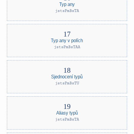
Typ any
jstsPmBsTA
Typ any v polích
jstsPmBsTAA
Sjednocení typů
jstsPmBsTU
Aliasy typů
jstsPmBsTA