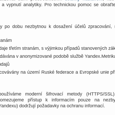
 a vypnutí analytiky. Pro technickou pomoc se obraťte
ny po dobu nezbytnou k dosažení účelů zpracování, 
tranám
aje třetím stranám, s výjimkou případů stanovených z
předávána v anonymizované podobě službě Yandex.Metrik
údajů
covávány na území Ruské federace a Evropské unie př
oužíváme moderní šifrovací metody (HTTPS/SSL), 
omezujeme přístup k informacím pouze na nezby
Yandexu) dodržují požadavky na ochranu informací.