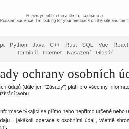
Hi everyone! I'm the author of code.mu :)
Russian audience. I'm looking for your feedback on the site and the tra
pt
Python
Java
C++
Rust
SQL
Vue
React
Terminál
Internet
Nasazení
Glosář
ady ochrany osobních ú
ch údajů (dále jen "Zásady") platí pro všechny inform
užívání webu.
 informace týkající se přímo nebo nepřímo určené nebo ur
dajů - jakákoli operace s osobními údaji, včetně sh
ání.