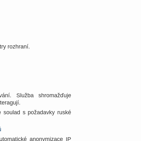
ry rozhraní.
vání. Služba shromažďuje
eragují.
e soulad s požadavky ruské
ů
utomatické anonymizace IP