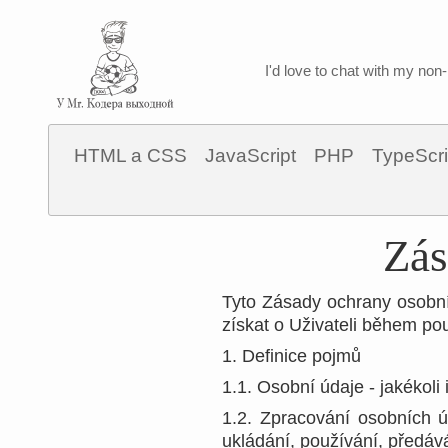
I'd love to chat with my non-
HTML a CSS
JavaScript
PHP
TypeScri
Zás
Tyto Zásady ochrany osobní
získat o Uživateli během po
1. Definice pojmů
1.1. Osobní údaje - jakékoli
1.2. Zpracování osobních ú
ukládání, používání, předáv