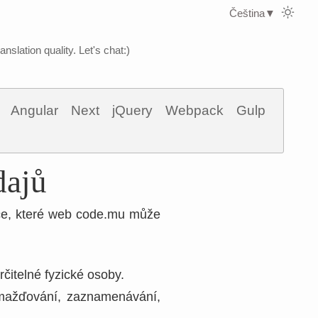
Čeština
▼
nslation quality. Let's chat:)
Angular
Next
jQuery
Webpack
Gulp
dajů
ace, které web code.mu může
čitelné fyzické osoby.
romažďování, zaznamenávání,