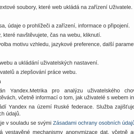
extové soubory, které web ukládá na zařízení Uživatele.
a, údaje o prohlížeči a zařízení, informace o připojení.
y, které navštěvujete, čas na webu, kliknutí.
volba motivu vzhledu, jazykové preference, další paramet
i webu a ukládání uživatelských nastavení.
ivatelů a zlepšování práce webu.
a
n Yandex.Metrika pro analýzu uživatelského cho
vách, včetně informací o tom, jak uživatelé s webem int
vádí Yandex na území Ruské federace. Služba zajišťuj
ch údajů.
je v souladu se svými
Zásadami ochrany osobních údaj
ívá vestavěné mechanismy anonymizace dat, včetně a