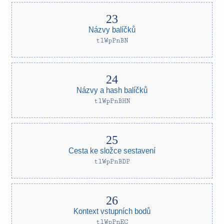
Názvy balíčků
tlWpPnBN
Názvy a hash balíčků
tlWpPnBHN
Cesta ke složce sestavení
tlWpPnBDP
Kontext vstupních bodů
tlWpPnEC