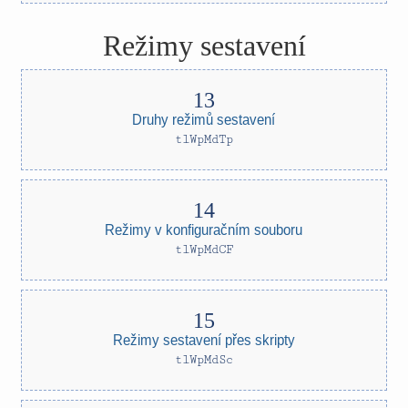
Režimy sestavení
Druhy režimů sestavení
tlWpMdTp
Režimy v konfiguračním souboru
tlWpMdCF
Režimy sestavení přes skripty
tlWpMdSc