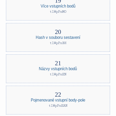
Více vstupních bodů
tlWpPnMO
Hash v souboru sestavení
tlWpPnBH
Názvy vstupních bodů
tlWpPnEN
Pojmenované vstupní body-pole
tlWpPnEAN