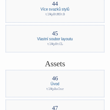
Více svazků stylů
tlWpHtMStB
Vlastní soubor layoutu
tlWpHtCL
Assets
Úvod
tlWpAsInr