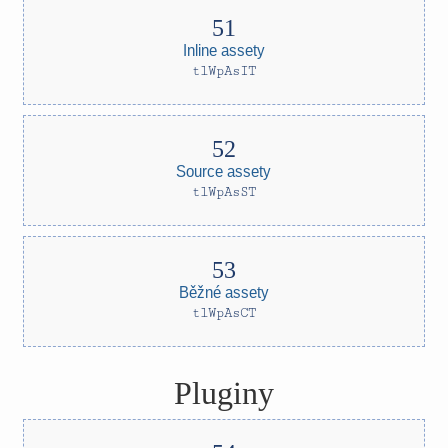
Inline assety
tlWpAsIT
Source assety
tlWpAsST
Běžné assety
tlWpAsCT
Pluginy