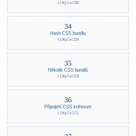
tlWpCsCBN
Hash CSS bundlu
tlWpCsCDH
Několik CSS bundlů
tlWpCsCSB
Připojení CSS knihoven
tlWpCsICL