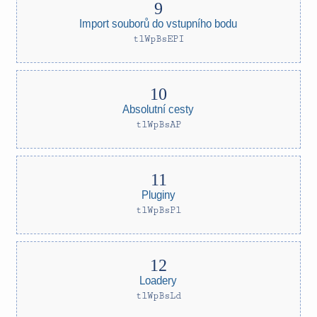
Import souborů do vstupního bodu
tlWpBsEPI
Absolutní cesty
tlWpBsAP
Pluginy
tlWpBsPl
Loadery
tlWpBsLd