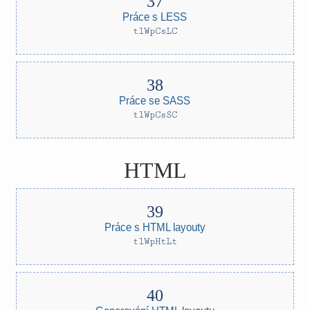
Práce s LESS
tlWpCsLC
Práce se SASS
tlWpCsSC
HTML
Práce s HTML layouty
tlWpHtLt