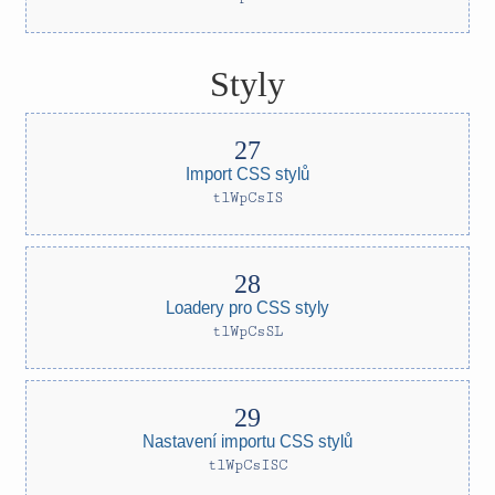
Styly
Import CSS stylů
tlWpCsIS
Loadery pro CSS styly
tlWpCsSL
Nastavení importu CSS stylů
tlWpCsISC