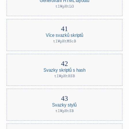
Generování HTML layoutu
tlWpHtLG
Více svazků skriptů
tlWpHtMScB
Svazky skriptů s hash
tlWpHtHSB
Svazky stylů
tlWpHtSB