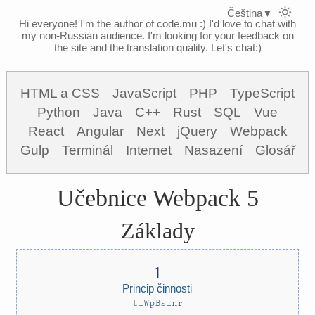
Čeština
▼
Hi everyone! I'm the author of code.mu :)
I'd love to chat with
my non-Russian audience. I'm looking for your feedback on
the site and the translation quality. Let's chat:)
HTML a CSS
JavaScript
PHP
TypeScript
Python
Java
C++
Rust
SQL
Vue
React
Angular
Next
jQuery
Webpack
Gulp
Terminál
Internet
Nasazení
Glosář
Učebnice Webpack 5
Základy
Princip činnosti
tlWpBsInr