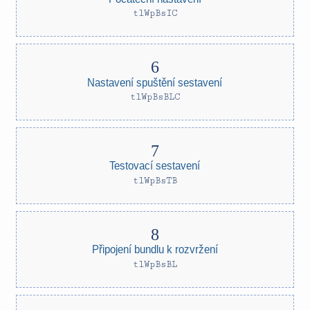
tlWpBsIC
Nastavení spuštění sestavení
tlWpBsBLC
Testovací sestavení
tlWpBsTB
Připojení bundlu k rozvržení
tlWpBsBL