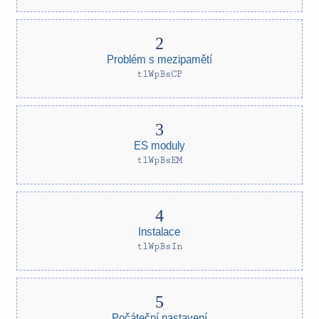
Problém s mezipamětí
tlWpBsCP
ES moduly
tlWpBsEM
Instalace
tlWpBsIn
Počáteční nastavení