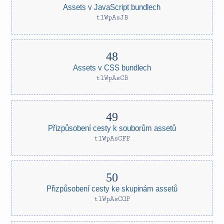
Assets v JavaScript bundlech
tlWpAsJB
Assets v CSS bundlech
tlWpAsCB
Přizpůsobení cesty k souborům assetů
tlWpAsCFP
Přizpůsobení cesty ke skupinám assetů
tlWpAsCGP