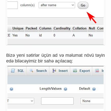
Bizə yeni sətirlər üçün ad və məlumat növü təyin
edə biləcəyimiz bir sahə açılacaq: