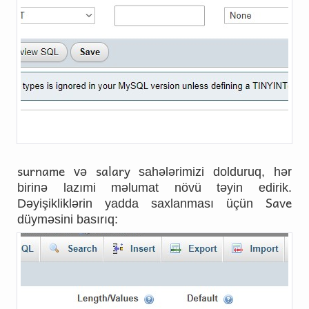
surname
salary
və
sahələrimizi dolduruq, hər
birinə lazımi məlumat növü təyin edirik.
Save
Dəyişikliklərin yadda saxlanması üçün
düyməsini basırıq: