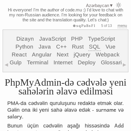
Azərbaycan
▼
Hi everyone! I'm the author of code.mu :)
I'd love to chat with
my non-Russian audience. I'm looking for your feedback on
the site and the translation quality. Let's chat:)
⊗sqPaBsFI
menu
5 of 13
Dizayn
JavaScript
PHP
TypeScript
Python
Java
C++
Rust
SQL
Vue
React
Angular
Next
jQuery
Webpack
Gulp
Terminal
Internet
Deploy
Glossari
◀
▶
PhpMyAdmin-də cədvələ yeni
sahələrin əlavə edilməsi
PMA-da cədvəlin quruluşunu redaktə etmək olar.
surname
Gəlin ona iki yeni sahə əlavə edək -
və
salary
.
Add
Bunun üçün cədvəlin aşağı hissəsində