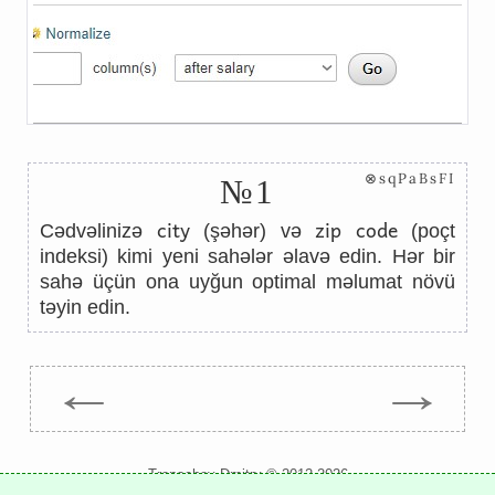
⊗sqPaBsFI
№1
city
zip code
Cədvəlinizə
(şəhər) və
(poçt
indeksi) kimi yeni sahələr əlavə edin. Hər bir
sahə üçün ona uyğun optimal məlumat növü
təyin edin.
←
→
Trepachev Dmitry © 2012-2026
t.me/trepachev_dmitry