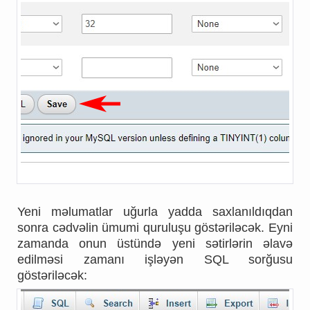
Yeni məlumatlar uğurla yadda saxlanıldıqdan
sonra cədvəlin ümumi quruluşu göstəriləcək. Eyni
zamanda onun üstündə yeni sətirlərin əlavə
edilməsi zamanı işləyən SQL sorğusu
göstəriləcək: