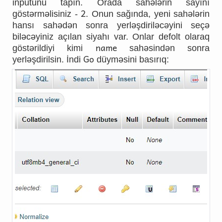
inputunu tapın. Orada sahələrin sayını
2
göstərməlisiniz -
. Onun sağında, yeni sahələrin
hansı sahədən sonra yerləşdiriləcəyini seçə
biləcəyiniz açılan siyahı var. Onlar defolt olaraq
name
göstərildiyi kimi
sahəsindən sonra
Go
yerləşdirilsin. İndi
düyməsini basırıq: