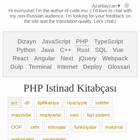
Azərbaycan
▼
Hi everyone! I'm the author of code.mu :)
I'd love to chat with
my non-Russian audience. I'm looking for your feedback on
the site and the translation quality. Let's chat:)
Dizayn
JavaScript
PHP
TypeScript
Python
Java
C++
Rust
SQL
Vue
React
Angular
Next
jQuery
Webpack
Gulp
Terminal
Internet
Deploy
Glossari
PHP Istinad Kitabçası
a-z
dil
tipifikasiya
riyaziyyat
setirler
massivlər
requlyarlar
vaxt
fayl sistemi
OOP
sehr
istisnalar
funksiyalar
məlumat
melumatlar
parametrler