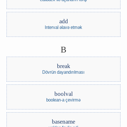
add
Interval əlavə etmək
B
break
Dövrün dayandırılması
boolval
boolean-a çevirmə
basename