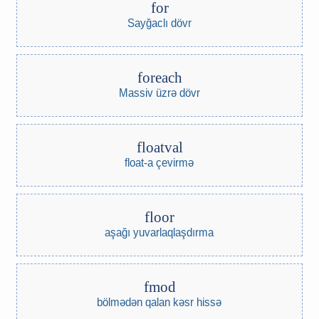
for
Sayğaclı dövr
foreach
Massiv üzrə dövr
floatval
float-a çevirmə
floor
aşağı yuvarlaqlaşdırma
fmod
bölmədən qalan kəsr hissə