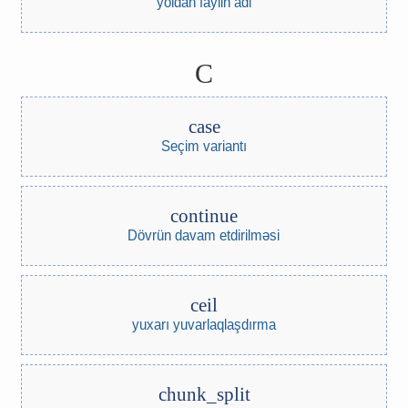
yoldan faylin adi
C
case
Seçim variantı
continue
Dövrün davam etdirilməsi
ceil
yuxarı yuvarlaqlaşdırma
chunk_split