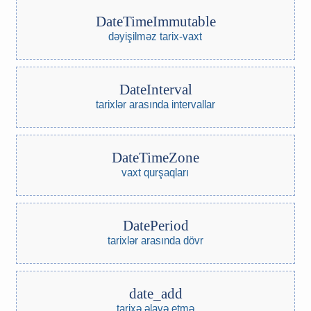
DateTimeImmutable
dəyişilməz tarix-vaxt
DateInterval
tarixlər arasında intervallar
DateTimeZone
vaxt qurşaqları
DatePeriod
tarixlər arasında dövr
date_add
tarixə əlavə etmə