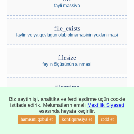
fayli massivə
file_exists
faylin ve ya qovlugun olub olmamasinin yoxlanilmasi
filesize
faylin ölçüsünün alinmasi
filemtime
faylin deyisdirilme vaxti
Biz saytin işi, analitika və fərdiləşdirmə üçün cookie
istifadə edirik. Məlumatların emalı
Məxfilik Siyasəti
əsasında həyata keçirilir.
filectime
↑
hamısını qəbul et
konfiqurasiya et
rədd et
faylin yaradilma vaxti