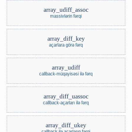
array_udiff_assoc
massivlərin fərqi
array_diff_key
açarlara görə fərq
array_udiff
callback-müqayisəsi ilə fərq
array_diff_uassoc
callback-açarları ilə fərq
array_diff_ukey
callback ilə açarların fərqi