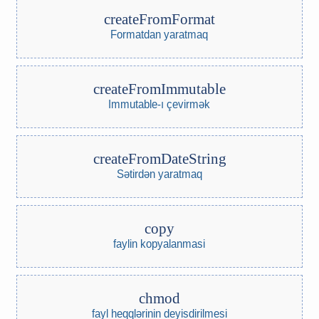
createFromFormat
Formatdan yaratmaq
createFromImmutable
Immutable-ı çevirmək
createFromDateString
Sətirdən yaratmaq
copy
faylin kopyalanmasi
chmod
fayl heqqlərinin deyisdirilmesi