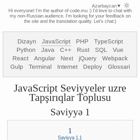
Azərbaycan
▼
Hi everyone! I'm the author of code.mu :)
I'd love to chat with
my non-Russian audience. I'm looking for your feedback on
the site and the translation quality. Let's chat:)
Dizayn
JavaScript
PHP
TypeScript
Python
Java
C++
Rust
SQL
Vue
React
Angular
Next
jQuery
Webpack
Gulp
Terminal
Internet
Deploy
Glossari
JavaScript Seviyyeler uzre
Tapşırıqlar Toplusu
Səviyyə 1
Səviyyə 1.1