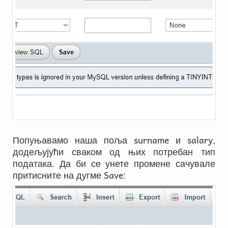
surname
salary
Попуњавамо наша поља
и
,
додељујући сваком од њих потребан тип
података. Да би се унете промене сачувале
Save
притисните на дугме
: