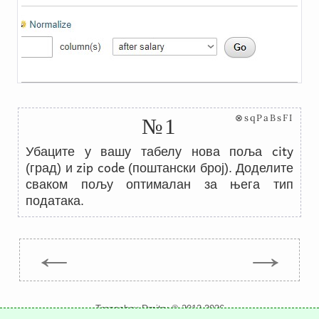
⊗sqPaBsFI
№1
city
Убаците у вашу табелу нова поља
zip code
(град) и
(поштански број). Доделите
сваком пољу оптималан за њега тип
података.
←
→
Trepachev Dmitry © 2012-2026