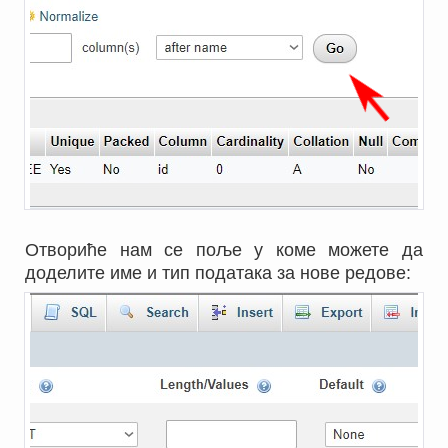
Отвориће нам се поље у коме можете да
доделите име и тип података за нове редове: