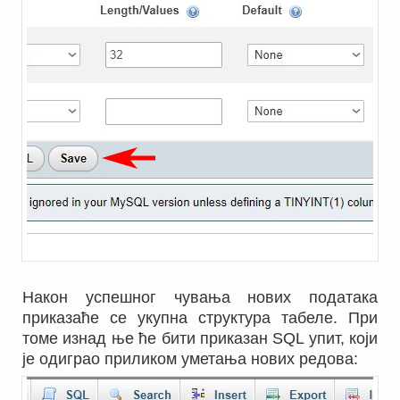
Након успешног чувања нових података
приказаће се укупна структура табеле. При
томе изнад ње ће бити приказан SQL упит, који
је одиграо приликом уметања нових редова: