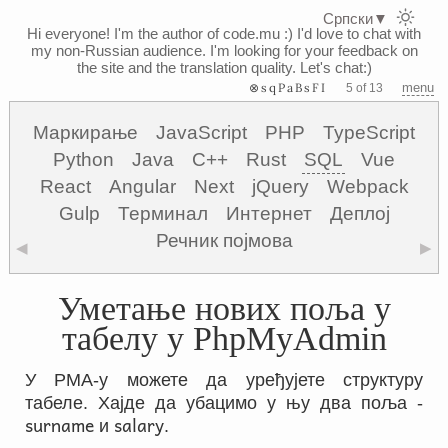
Српски
▼
Hi everyone! I'm the author of code.mu :)
I'd love to chat with
my non-Russian audience. I'm looking for your feedback on
the site and the translation quality. Let's chat:)
⊗sqPaBsFI
menu
5 of 13
Маркирање
JavaScript
PHP
TypeScript
Python
Java
C++
Rust
SQL
Vue
React
Angular
Next
jQuery
Webpack
Gulp
Терминал
Интернет
Деплој
Речник појмова
◀
▶
Уметање нових поља у
табелу у PhpMyAdmin
У PMA-у можете да уређујете структуру
табеле. Хајде да убацимо у њу два поља -
surname
salary
и
.