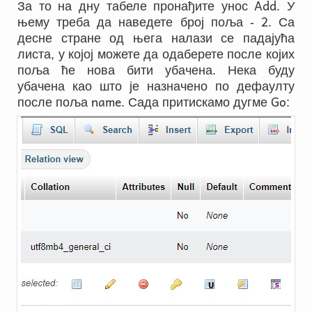
Add
За то на дну табеле пронађите унос
. У
2
њему треба да наведете број поља -
. Са
десне стране од њега налази се падајућа
листа, у којој можете да одаберете после којих
поља ће нова бити убачена. Нека буду
убачена као што је назначено по дефаулту
name
Go
после поља
. Сада притискамо дугме
: