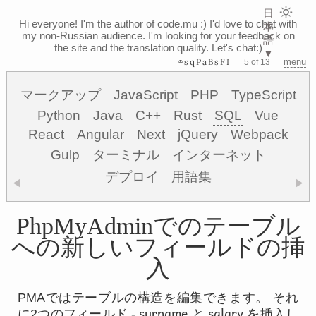
日
Hi everyone! I'm the author of code.mu :)
I'd love to chat with
本
my non-Russian audience. I'm looking for your feedback on
語
the site and the translation quality. Let's chat:)
▼
⊗sqPaBsFI
menu
5 of 13
マークアップ
JavaScript
PHP
TypeScript
Python
Java
C++
Rust
SQL
Vue
React
Angular
Next
jQuery
Webpack
Gulp
ターミナル
インターネット
デプロイ
用語集
◀
▶
PhpMyAdminでのテーブル
への新しいフィールドの挿
入
PMAではテーブルの構造を編集できます。 それ
surname
salary
に2つのフィールド -
と
を挿入し