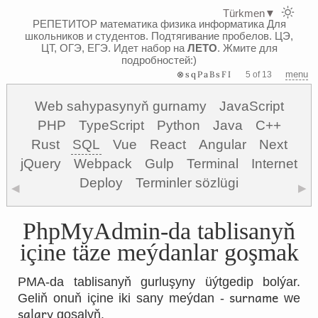
Türkmen
▼
РЕПЕТИТОР математика физика информатика
Для
школьников и студентов. Подтягивание пробелов. ЦЭ,
ЦТ, ОГЭ, ЕГЭ.
Идет набор на
ЛЕТО
. Жмите для
подробностей:)
⊗sqPaBsFI
menu
5 of 13
Web sahypasynyň gurnamy
JavaScript
PHP
TypeScript
Python
Java
C++
Rust
SQL
Vue
React
Angular
Next
jQuery
Webpack
Gulp
Terminal
Internet
Deploy
Terminler sözlügi
◀
▶
PhpMyAdmin-da tablisanyň
içine täze meýdanlar goşmak
PMA-da tablisanyň gurluşyny üýtgedip bolýar.
surname
Geliň onuň içine iki sany meýdan -
we
salary
goşalyň.