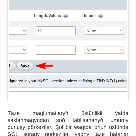
Täze maglumatlaryň üstünlikli ýatda
saklanmagyndan soň tablisananyň umumy
gurluşy görkeziler. Şol bir wagtda onuň üstünde
SQL soragy görkeziler, ýagny täze hatarlar