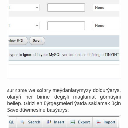
surname
salary
we
meýdanlarymyzy doldurýarys,
olaryň her birine degişli maglumat görnüşini
bellep. Girizilen üýtgeşmeleri ýatda saklamak üçin
Save
düwmesine basýarys: