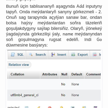
Add
Bunuň üçin tablisananyň aşagynda
inputyny
2
tapyň. Onda meýdanlaryň sanyny görkezmeli -
.
Onuň sag tarapynda açylýan sanaw bar, ondan
bolsa haýsy meýdanlardan soňra täzeleriň
goşuljakdygyny saýlap bilersiňiz. Olaryň, ýönekeý
name
ýagdaýynda görkezilişi ýaly,
meýdanyndan
Go
soň goşulmagyna rugsat edeliň. Indi
düwmesine basýarys: