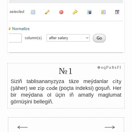
⊗sqPaBsFI
№1
city
Siziň tablisananyzyza täze meýdanlar
zip code
(şäher) we
(poçta indeksi) goşuň. Her
bir meýdana ol üçin iň amatly maglumat
görnüşini bellegiň.
←
→