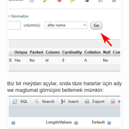
Biz bir meýdan açylar, onda täze hatarlar üçin ady
we maglumat görnüşini bellemek mümkin: