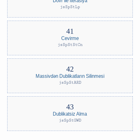
Dovr ile Iterasiya
jsSpStLp
Cevirme
jsSpStStCn
Massivdən Dublikatların Silinmesi
jsSpStARD
Dublikatsiz Alma
jsSpStGWD