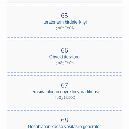
Iteratorların birdefəlik işi
jsSpItOL
Obyekt iteratoru
jsSpItOb
İterasiya olunan obyektin yaradılması
jsSpItIOC
Hesablanan xassə vasitəsilə generator