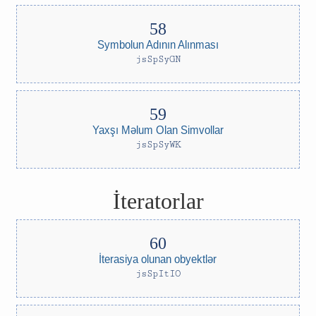
Symbolun Adının Alınması
jsSpSyGN
Yaxşı Məlum Olan Simvollar
jsSpSyWK
İteratorlar
İterasiya olunan obyektlər
jsSpItIO