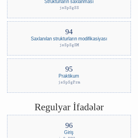
Strukturların saxlanması
jsSpSgSS
Saxlanılan strukturların modifikasiyası
jsSpSgSM
Praktikum
jsSpSgPrm
Regulyar İfadələr
Giriş