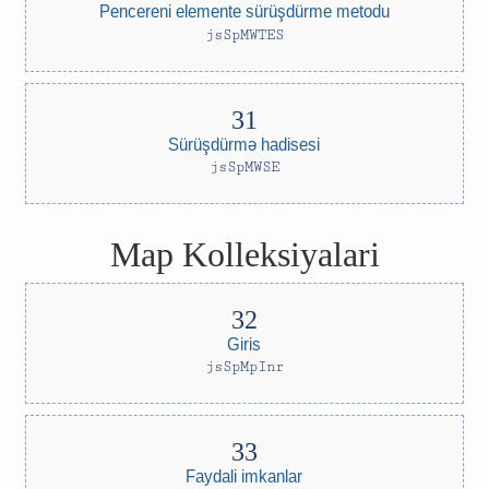
Pencereni elemente sürüşdürme metodu
jsSpMWTES
Sürüşdürmə hadisesi
jsSpMWSE
Map Kolleksiyalari
Giris
jsSpMpInr
Faydali imkanlar