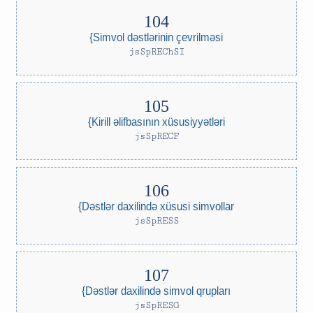
{Simvol dəstlərinin çevrilməsi
jsSpREChSI
{Kirill əlifbasının xüsusiyyətləri
jsSpRECF
{Dəstlər daxilində xüsusi simvollar
jsSpRESS
{Dəstlər daxilində simvol qrupları
jsSpRESG