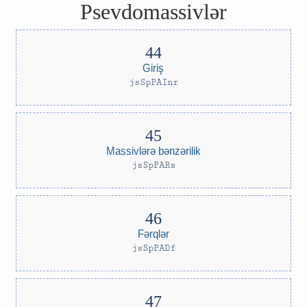
Psevdomassivlər
Giriş
jsSpPAInr
Massivlərə bənzərilik
jsSpPARs
Fərqlər
jsSpPADf