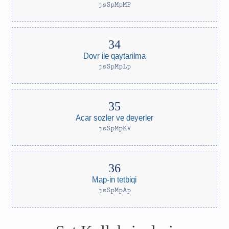
jsSpMpMP
Dovr ile qaytarilma
jsSpMpLp
Acar sozler ve deyerler
jsSpMpKV
Map-in tetbiqi
jsSpMpAp