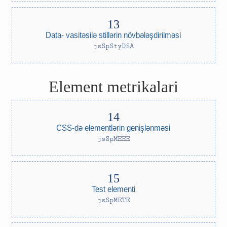
Data- vasitəsilə stillərin növbələşdirilməsi
jsSpStyDSA
Element metrikalari
CSS-də elementlərin genişlənməsi
jsSpMEEE
Test elementi
jsSpMETE