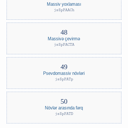
Massiv yoxlaması
jsSpPAACh
Massivə çevirmə
jsSpPACTA
Psevdomassiv növləri
jsSpPATp
Növlər arasında fərq
jsSpPATD