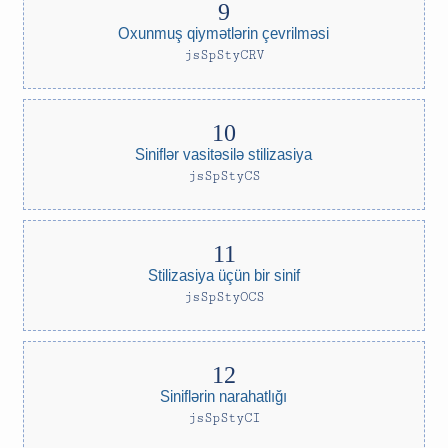
Oxunmuş qiymətlərin çevrilməsi
jsSpStyCRV
Siniflər vasitəsilə stilizasiya
jsSpStyCS
Stilizasiya üçün bir sinif
jsSpStyOCS
Siniflərin narahatlığı
jsSpStyCI