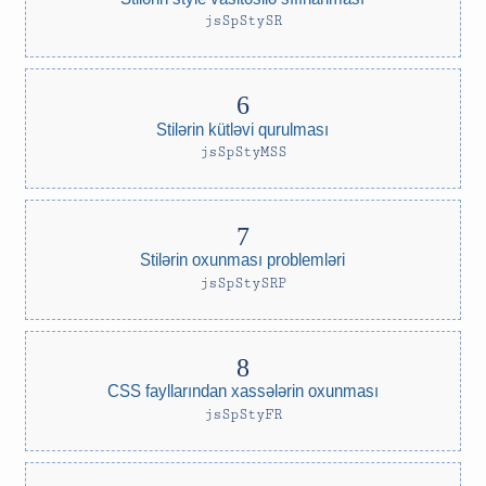
jsSpStySR
Stilərin kütləvi qurulması
jsSpStyMSS
Stilərin oxunması problemləri
jsSpStySRP
CSS fayllarından xassələrin oxunması
jsSpStyFR