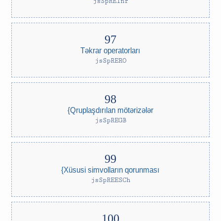
jsSpREInr
Təkrar operatorları
jsSpRERO
{Qruplaşdırılan mötərizələr
jsSpREGB
{Xüsusi simvolların qorunması
jsSpREESCh