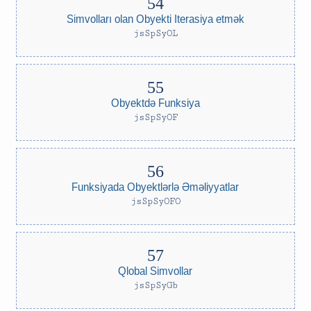
Simvolları olan Obyekti Iterasiya etmək
jsSpSyOL
Obyektdə Funksiya
jsSpSyOF
Funksiyada Obyektlərlə Əməliyyatlar
jsSpSyOFO
Qlobal Simvollar
jsSpSyGb