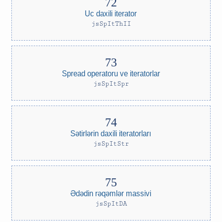
Uc daxili iterator
jsSpItThII
Spread operatoru ve iteratorlar
jsSpItSpr
Sətirlərin daxili iteratorları
jsSpItStr
Ədədin rəqəmlər massivi
jsSpItDA