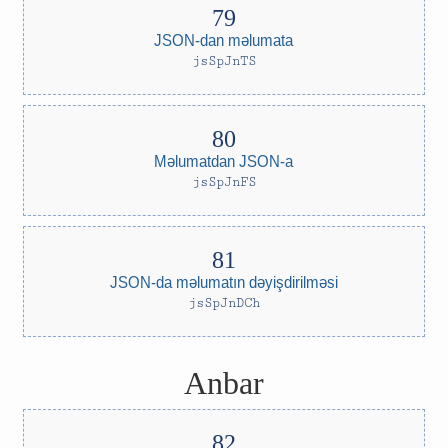
JSON-dan məlumata
jsSpJnTS
Məlumatdan JSON-a
jsSpJnFS
JSON-da məlumatın dəyişdirilməsi
jsSpJnDCh
Anbar