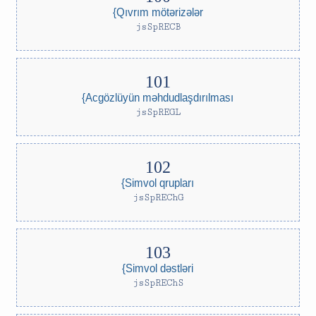
{Qıvrım mötərizələr
jsSpRECB
{Acgözlüyün məhdudlaşdırılması
jsSpREGL
{Simvol qrupları
jsSpREChG
{Simvol dəstləri
jsSpREChS