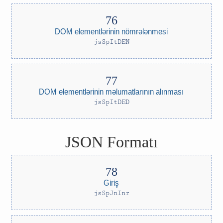
DOM elementlərinin nömrələnmesi
jsSpItDEN
DOM elementlərinin məlumatlarının alınması
jsSpItDED
JSON Formatı
Giriş
jsSpJnInr