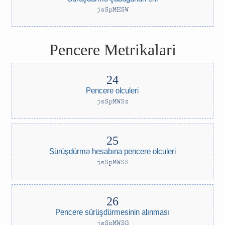
jsSpMESW
Pencere Metrikalari
Pencere olculeri
jsSpMWSz
Sürüşdürmə hesabına pencere olculeri
jsSpMWSS
Pencere sürüşdürmesinin alınması
jsSpMWSG