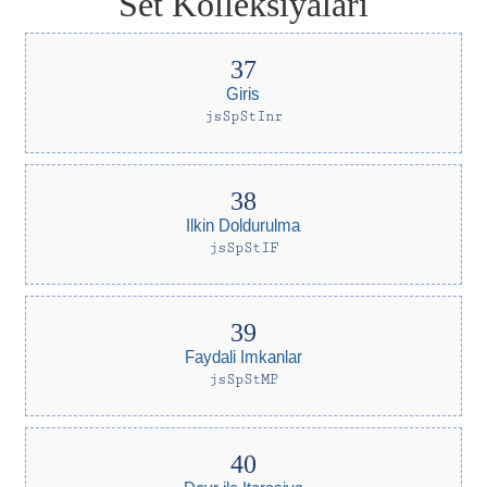
Set Kolleksiyalari
Giris
jsSpStInr
Ilkin Doldurulma
jsSpStIF
Faydali Imkanlar
jsSpStMP