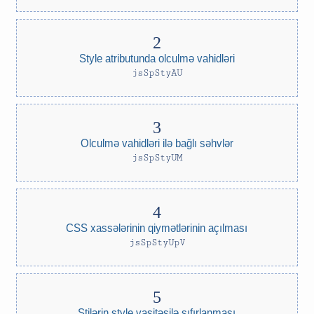
Style atributunda olculmə vahidləri
jsSpStyAU
Olculmə vahidləri ilə bağlı səhvlər
jsSpStyUM
CSS xassələrinin qiymətlərinin açılması
jsSpStyUpV
Stilərin style vasitəsilə sıfırlanması