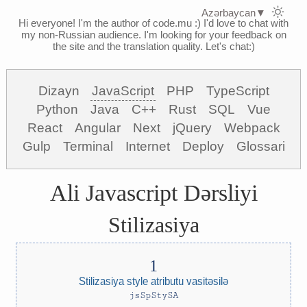
Azərbaycan
▼
Hi everyone! I'm the author of code.mu :)
I'd love to chat with
my non-Russian audience. I'm looking for your feedback on
the site and the translation quality. Let's chat:)
Dizayn
JavaScript
PHP
TypeScript
Python
Java
C++
Rust
SQL
Vue
React
Angular
Next
jQuery
Webpack
Gulp
Terminal
Internet
Deploy
Glossari
Ali Javascript Dərsliyi
Stilizasiya
Stilizasiya style atributu vasitəsilə
jsSpStySA