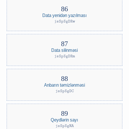
Data yenidən yazılması
jsSpSgDRw
Data silinməsi
jsSpSgDRm
Anbarın təmizlənməsi
jsSpSgDC
Qeydlərin sayı
jsSpSgNA