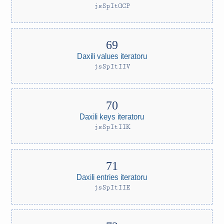
jsSpItGCP
Daxili values iteratoru
jsSpItIIV
Daxili keys iteratoru
jsSpItIIK
Daxili entries iteratoru
jsSpItIIE