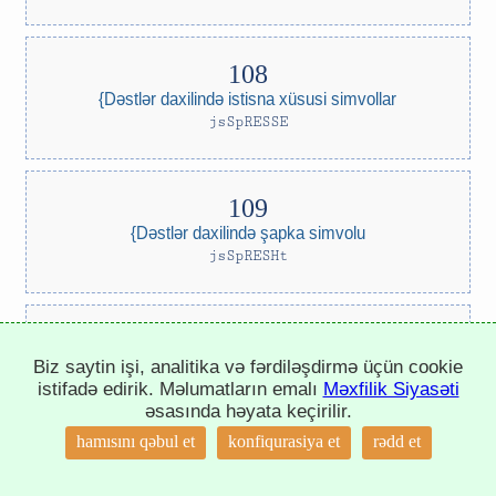
{Dəstlər daxilində istisna xüsusi simvollar
jsSpRESSE
{Dəstlər daxilində şapka simvolu
jsSpRESHt
{Dəstlər daxilində defisin xüsusiyyətləri
Biz saytin işi, analitika və fərdiləşdirmə üçün cookie
istifadə edirik. Məlumatların emalı
Məxfilik Siyasəti
jsSpREHHy
əsasında həyata keçirilir.
↑
hamısını qəbul et
konfiqurasiya et
rədd et