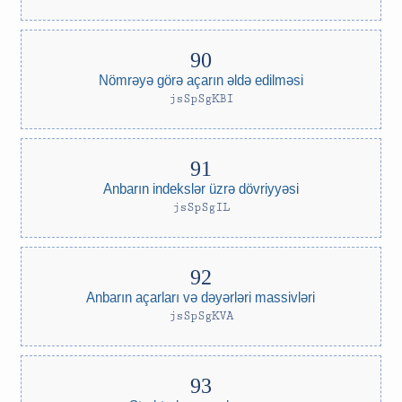
Nömrəyə görə açarın əldə edilməsi
jsSpSgKBI
Anbarın indekslər üzrə dövriyyəsi
jsSpSgIL
Anbarın açarları və dəyərləri massivləri
jsSpSgKVA