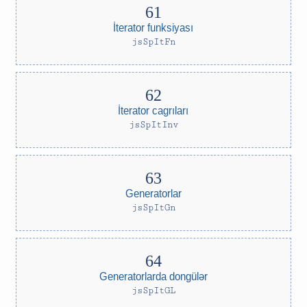
İterator funksiyası
jsSpItFn
İterator cagrıları
jsSpItInv
Generatorlar
jsSpItGn
Generatorlarda dongülər
jsSpItGL