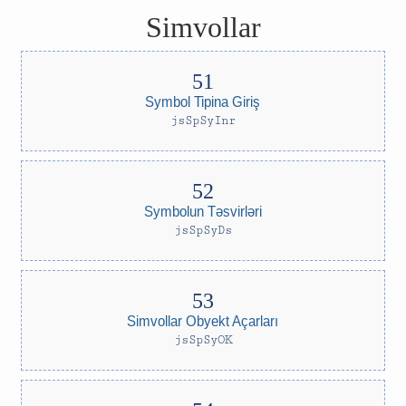
Simvollar
Symbol Tipina Giriş
jsSpSyInr
Symbolun Təsvirləri
jsSpSyDs
Simvollar Obyekt Açarları
jsSpSyOK