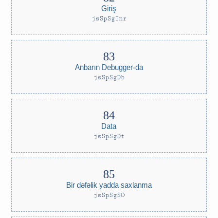
Giriş
jsSpSgInr
Anbarın Debugger-da
jsSpSgDb
Data
jsSpSgDt
Bir dəfəlik yadda saxlanma
jsSpSgSO