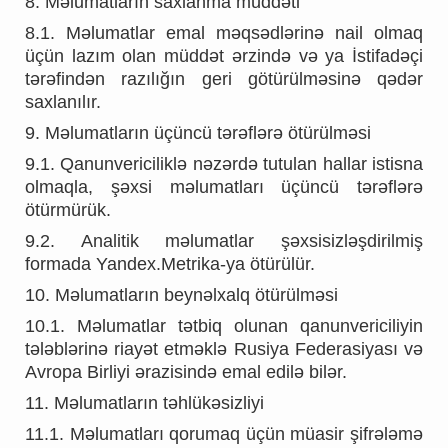
8. Məlumatların saxlanma müddəti
8.1. Məlumatlar emal məqsədlərinə nail olmaq
üçün lazım olan müddət ərzində və ya İstifadəçi
tərəfindən razılığın geri götürülməsinə qədər
saxlanılır.
9. Məlumatların üçüncü tərəflərə ötürülməsi
9.1. Qanunvericiliklə nəzərdə tutulan hallar istisna
olmaqla, şəxsi məlumatları üçüncü tərəflərə
ötürmürük.
9.2. Analitik məlumatlar şəxsisizləşdirilmiş
formada Yandex.Metrika-ya ötürülür.
10. Məlumatların beynəlxalq ötürülməsi
10.1. Məlumatlar tətbiq olunan qanunvericiliyin
tələblərinə riayət etməklə Rusiya Federasiyası və
Avropa Birliyi ərazisində emal edilə bilər.
11. Məlumatların təhlükəsizliyi
11.1. Məlumatları qorumaq üçün müasir şifrələmə