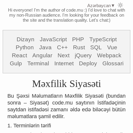
Azərbaycan
▼
Hi everyone! I'm the author of code.mu :)
I'd love to chat with
my non-Russian audience. I'm looking for your feedback on
the site and the translation quality. Let's chat:)
Dizayn
JavaScript
PHP
TypeScript
Python
Java
C++
Rust
SQL
Vue
React
Angular
Next
jQuery
Webpack
Gulp
Terminal
Internet
Deploy
Glossari
Məxfilik Siyasəti
Bu Şəxsi Məlumatların Məxfilik Siyasəti (bundan
sonra – Siyasət) code.mu saytının İstifadəçinin
saytdan istifadəsi zamanı əldə edə biləcəyi bütün
məlumatlara şamil edilir.
1. Terminlərin tərifi