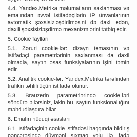
4.4. Yandex.Metrika məlumatların saxlanması və
emalından əvvəl istifadəçilərin IP ünvanlarının
avtomatik şəxsisizləşdirilməsini də daxil edən,
daxili şəxsisizləşdirmə mexanizmlərini tətbiq edir.
5. Cookie faylları
5.1. Zəruri cookie-lər: dizayn temasının və
istifadəçi parametrlərinin saxlanması da daxil
olmaqla, saytın əsas funksiyalarının işini təmin
edir.
5.2. Analitik cookie-lər: Yandex.Metrika tərəfindən
trafikin təhlili üçün istifadə olunur.
5.3. Brauzerin parametrlərində cookie-ləri
söndürə bilərsiniz, lakin bu, saytın funksionallığını
məhdudlaşdıra bilər.
6. Emalın hüquqi əsasları
6.1. İstifadəçinin cookie istifadəsi haqqında bildiriş
pəncərəsində düyməni sıxmaq yolu ilə ifadə