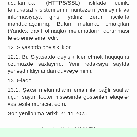
üsullarından (HTTPS/SSL) istifadə edirik,
təhlükəsizlik sistemlərini müntəzəm yeniləyirik və
informasiyaya girişi yalnız zəruri işçilərlə
məhdudlaşdırırıq. Bütün məlumat emalçıları
(Yandex daxil olmaqla) məlumatların qorunması
tələblərinə əməl edir.
12. Siyasətdə dəyişikliklər
12.1. Bu Siyasətdə dəyişikliklər etmək hüququnu
özümüzdə saxlayırıq. Yeni redaksiya saytda
yerləşdirildiyi andan qüvvəyə minir.
13. Əlaqə
13.1. Şəxsi məlumatların emalı ilə bağlı suallar
üçün saytın footer hissəsində göstərilən əlaqələr
vasitəsilə müraciət edin.
Son yenilənmə tarixi: 21.11.2025.
Trepachev Dmitry © 2012-2026
t.me/trepachev_dmitry