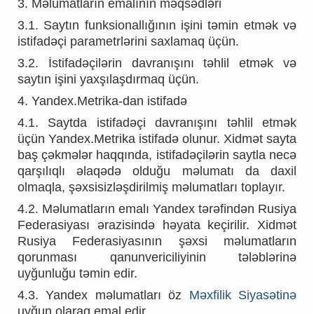
3. Məlumatların emalının məqsədləri
3.1. Saytın funksionallığının işini təmin etmək və
istifadəçi parametrlərini saxlamaq üçün.
3.2. İstifadəçilərin davranışını təhlil etmək və
saytın işini yaxşılaşdırmaq üçün.
4. Yandex.Metrika-dan istifadə
4.1. Saytda istifadəçi davranışını təhlil etmək
üçün Yandex.Metrika istifadə olunur. Xidmət sayta
baş çəkmələr haqqında, istifadəçilərin saytla necə
qarşılıqlı əlaqədə olduğu məlumatı da daxil
olmaqla, şəxsisizləşdirilmiş məlumatları toplayır.
4.2. Məlumatların emalı Yandex tərəfindən Rusiya
Federasiyası ərazisində həyata keçirilir. Xidmət
Rusiya Federasiyasının şəxsi məlumatların
qorunması qanunvericiliyinin tələblərinə
uyğunluğu təmin edir.
4.3. Yandex məlumatları öz
Məxfilik Siyasətinə
uyğun olaraq emal edir.