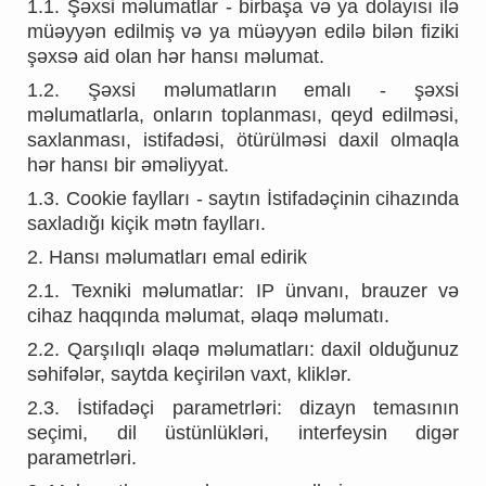
1.1. Şəxsi məlumatlar - birbaşa və ya dolayısı ilə
müəyyən edilmiş və ya müəyyən edilə bilən fiziki
şəxsə aid olan hər hansı məlumat.
1.2. Şəxsi məlumatların emalı - şəxsi
məlumatlarla, onların toplanması, qeyd edilməsi,
saxlanması, istifadəsi, ötürülməsi daxil olmaqla
hər hansı bir əməliyyat.
1.3. Cookie faylları - saytın İstifadəçinin cihazında
saxladığı kiçik mətn faylları.
2. Hansı məlumatları emal edirik
2.1. Texniki məlumatlar: IP ünvanı, brauzer və
cihaz haqqında məlumat, əlaqə məlumatı.
2.2. Qarşılıqlı əlaqə məlumatları: daxil olduğunuz
səhifələr, saytda keçirilən vaxt, kliklər.
2.3. İstifadəçi parametrləri: dizayn temasının
seçimi, dil üstünlükləri, interfeysin digər
parametrləri.