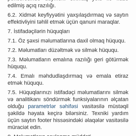
edilmiş açıq razılığı.
6.2. Xidmət keyfiyyətini yaxşılaşdırmaq və saytın
effektivliyini təhlil etmək üçün qanuni maraqlar.
7. İstifadəçilərin hüquqları
7.1. Öz şəxsi məlumatlarına daxil olmaq hüququ.
7.2. Məlumatları düzəltmək və silmək hüququ.
7.3. Məlumatların emalına razılığı geri götürmək
hüququ.
7.4. Emalı məhdudlaşdırmaq və emala etiraz
etmək hüququ.
7.5. Hüquqlarınızı istifadəçi məlumatlarını silmək
və analitikanı söndürmək funksiyalarının əlçatan
olduğu
parametrlər səhifəsi
vasitəsilə müstəqil
şəkildə həyata keçirə bilərsiniz. Texniki yardım
üçün saytın footer hissəsindəki əlaqələr vasitəsilə
müraciət edin.